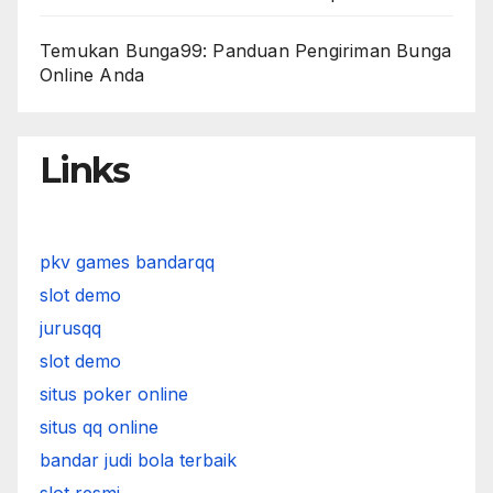
Temukan Bunga99: Panduan Pengiriman Bunga
Online Anda
Links
pkv games bandarqq
slot demo
jurusqq
slot demo
situs poker online
situs qq online
bandar judi bola terbaik
slot resmi