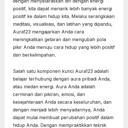
dengan menyelaraskan diri dengan energi
positif, kita dapat menarik lebih banyak energi
positif ke dalam hidup kita. Melalui serangkaian
meditasi, visualisasi, dan latihan yang dipandu,
Aura123 mengajarkan Anda cara
meningkatkan getaran dan mengubah pola
pikir Anda menuju cara hidup yang lebih positif
dan berkelimpahan.
Salah satu komponen kunci Aura123 adalah
belajar terhubung dengan aura pribadi Anda,
atau medan energi. Aura Anda adalah
cerminan dari pikiran, emosi, dan
kesejahteraan Anda secara keseluruhan, dan
dengan menjadi lebih menyadarinya, Anda
dapat mulai membuat perubahan positif dalam
hidup Anda. Dengan mempraktikkan teknik