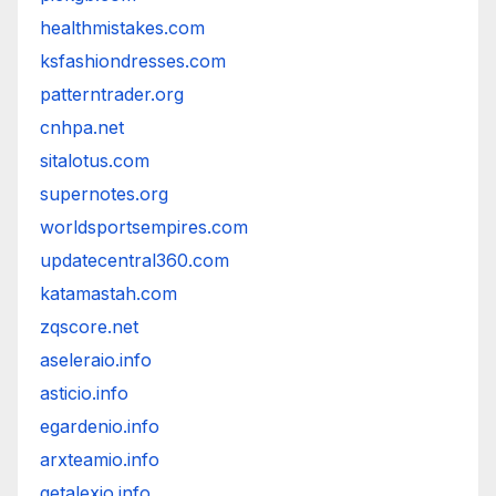
healthmistakes.com
ksfashiondresses.com
patterntrader.org
cnhpa.net
sitalotus.com
supernotes.org
worldsportsempires.com
updatecentral360.com
katamastah.com
zqscore.net
aseleraio.info
asticio.info
egardenio.info
arxteamio.info
getalexio.info