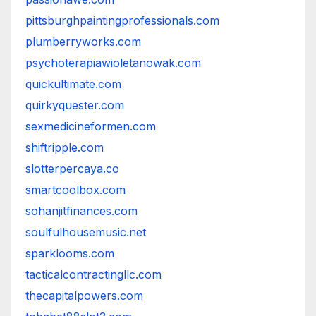
pittsburghpaintingprofessionals.com
plumberryworks.com
psychoterapiawioletanowak.com
quickultimate.com
quirkyquester.com
sexmedicineformen.com
shiftripple.com
slotterpercaya.co
smartcoolbox.com
sohanjitfinances.com
soulfulhousemusic.net
sparklooms.com
tacticalcontractingllc.com
thecapitalpowers.com