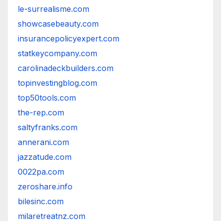
le-surrealisme.com
showcasebeauty.com
insurancepolicyexpert.com
statkeycompany.com
carolinadeckbuilders.com
topinvestingblog.com
top50tools.com
the-rep.com
saltyfranks.com
annerani.com
jazzatude.com
0022pa.com
zeroshare.info
bilesinc.com
milaretreatnz.com