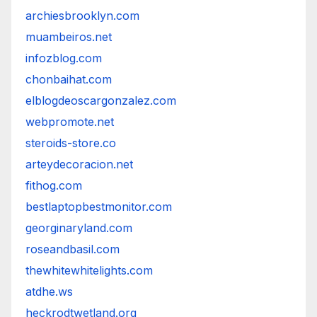
archiesbrooklyn.com
muambeiros.net
infozblog.com
chonbaihat.com
elblogdeoscargonzalez.com
webpromote.net
steroids-store.co
arteydecoracion.net
fithog.com
bestlaptopbestmonitor.com
georginaryland.com
roseandbasil.com
thewhitewhitelights.com
atdhe.ws
heckrodtwetland.org