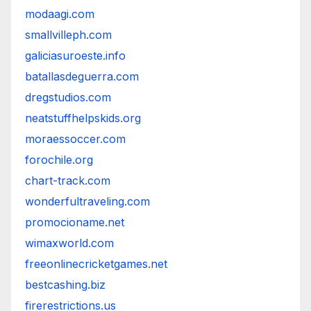
modaagi.com
smallvilleph.com
galiciasuroeste.info
batallasdeguerra.com
dregstudios.com
neatstuffhelpskids.org
moraessoccer.com
forochile.org
chart-track.com
wonderfultraveling.com
promocioname.net
wimaxworld.com
freeonlinecricketgames.net
bestcashing.biz
firerestrictions.us