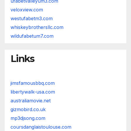
ufabetvalleyum3.com
veloxview.com
westufabetm3.com
whiskeybrothersllc.com
wildufabetum7.com
Links
jimsfamousbbq.com
libertywalk-usa.com
australiamovie.net
gizmobird.co.uk
mp3djsong.com
coursdanglaistoulouse.com