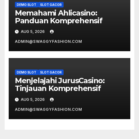
DEMO SLOT
SLOT GACOR
Memahami Ahlicasino:
Panduan Komprehensif
AUG 5, 2026
ADMIN@SWAGGYFASHION.COM
DEMO SLOT
SLOT GACOR
Menjelajahi JurusCasino:
Tinjauan Komprehensif
AUG 5, 2026
ADMIN@SWAGGYFASHION.COM