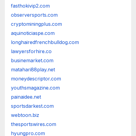
fasthokivip2.com
observersports.com
cryptominingplus.com
aquinoticiaspe.com
longhairedfrenchbulldog.com
lawyersforhire.co
businemarket.com
matahari88play.net
moneydescriptor.com
youthsmagazine.com
painaidee.net
sportsdarkest.com
webtoon.biz
thesportswires.com
hyungpro.com