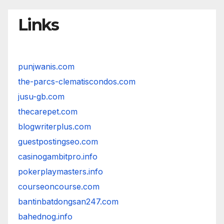
Links
punjwanis.com
the-parcs-clematiscondos.com
jusu-gb.com
thecarepet.com
blogwriterplus.com
guestpostingseo.com
casinogambitpro.info
pokerplaymasters.info
courseoncourse.com
bantinbatdongsan247.com
bahednog.info