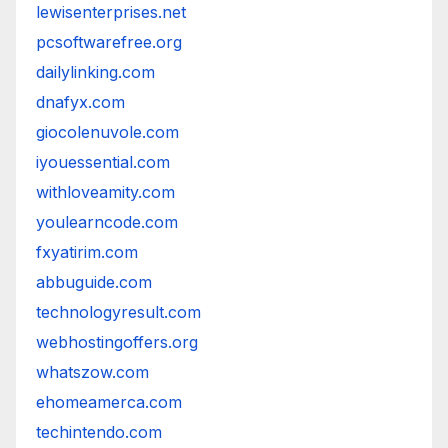
lewisenterprises.net
pcsoftwarefree.org
dailylinking.com
dnafyx.com
giocolenuvole.com
iyouessential.com
withloveamity.com
youlearncode.com
fxyatirim.com
abbuguide.com
technologyresult.com
webhostingoffers.org
whatszow.com
ehomeamerca.com
techintendo.com