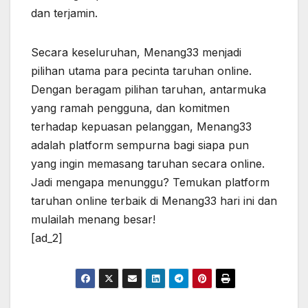
dan terjamin.
Secara keseluruhan, Menang33 menjadi
pilihan utama para pecinta taruhan online.
Dengan beragam pilihan taruhan, antarmuka
yang ramah pengguna, dan komitmen
terhadap kepuasan pelanggan, Menang33
adalah platform sempurna bagi siapa pun
yang ingin memasang taruhan secara online.
Jadi mengapa menunggu? Temukan platform
taruhan online terbaik di Menang33 hari ini dan
mulailah menang besar!
[ad_2]