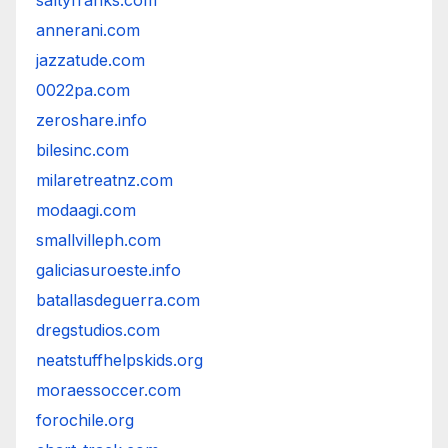
annerani.com
jazzatude.com
0022pa.com
zeroshare.info
bilesinc.com
milaretreatnz.com
modaagi.com
smallvilleph.com
galiciasuroeste.info
batallasdeguerra.com
dregstudios.com
neatstuffhelpskids.org
moraessoccer.com
forochile.org