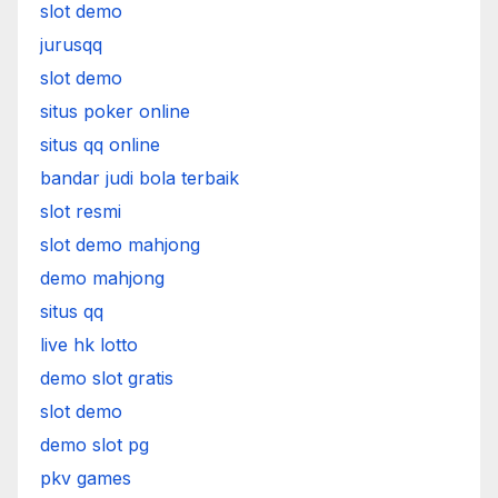
slot demo
jurusqq
slot demo
situs poker online
situs qq online
bandar judi bola terbaik
slot resmi
slot demo mahjong
demo mahjong
situs qq
live hk lotto
demo slot gratis
slot demo
demo slot pg
pkv games