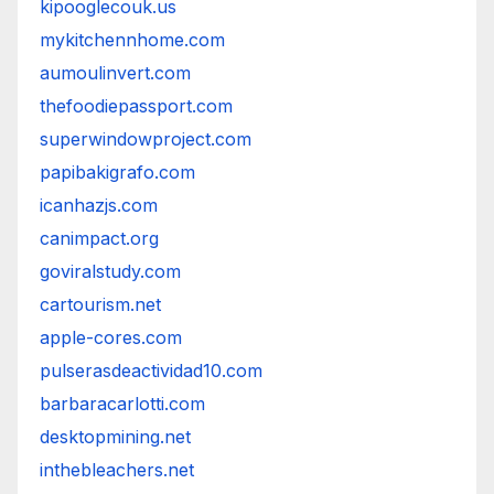
kipooglecouk.us
mykitchennhome.com
aumoulinvert.com
thefoodiepassport.com
superwindowproject.com
papibakigrafo.com
icanhazjs.com
canimpact.org
goviralstudy.com
cartourism.net
apple-cores.com
pulserasdeactividad10.com
barbaracarlotti.com
desktopmining.net
inthebleachers.net