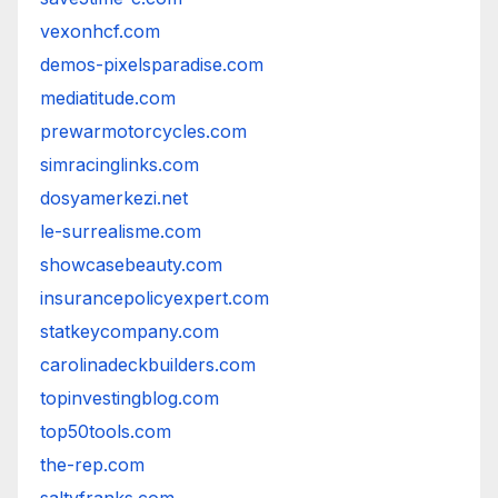
vexonhcf.com
demos-pixelsparadise.com
mediatitude.com
prewarmotorcycles.com
simracinglinks.com
dosyamerkezi.net
le-surrealisme.com
showcasebeauty.com
insurancepolicyexpert.com
statkeycompany.com
carolinadeckbuilders.com
topinvestingblog.com
top50tools.com
the-rep.com
saltyfranks.com