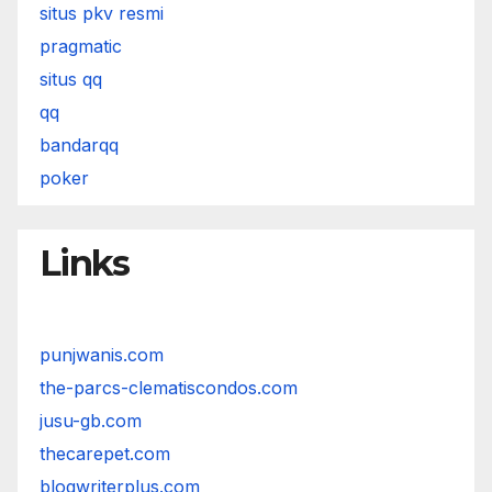
situs pkv resmi
pragmatic
situs qq
qq
bandarqq
poker
Links
punjwanis.com
the-parcs-clematiscondos.com
jusu-gb.com
thecarepet.com
blogwriterplus.com