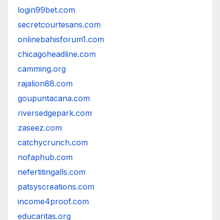
login99bet.com
secretcourtesans.com
onlinebahisforum1.com
chicagoheadline.com
camming.org
rajalion88.com
goupuntacana.com
riversedgepark.com
zaseez.com
catchycrunch.com
nofaphub.com
nefertitingalls.com
patsyscreations.com
income4proof.com
educaritas.org