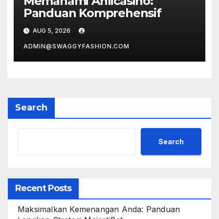
Memahami Ahlicasino:
Panduan Komprehensif
AUG 5, 2026
ADMIN@SWAGGYFASHION.COM
Search
Search
Recent Posts
Maksimalkan Kemenangan Anda: Panduan