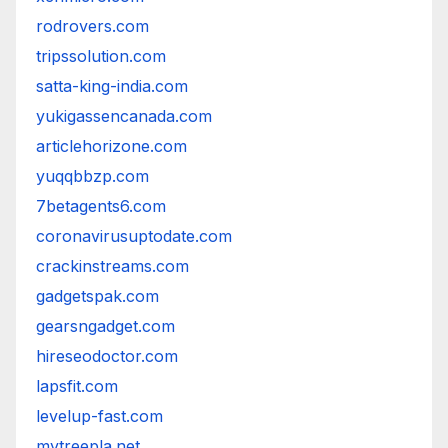
rodrovers.com
tripssolution.com
satta-king-india.com
yukigassencanada.com
articlehorizone.com
yuqqbbzp.com
7betagents6.com
coronavirusuptodate.com
crackinstreams.com
gadgetspak.com
gearsngadget.com
hireseodoctor.com
lapsfit.com
levelup-fast.com
mytreepla.net