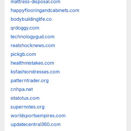
mattress-disposal.com
happyflooringandcabinets.com
bodybuildinglife.co
qrdoggy.com
technologygud.com
realshocknews.com
pickgb.com
healthmistakes.com
ksfashiondresses.com
patterntrader.org
cnhpa.net
sitalotus.com
supernotes.org
worldsportsempires.com
updatecentral360.com