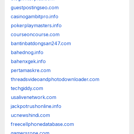
guestpostingseo.com
casinogambitpro.info
pokerplaymasters.info
courseoncourse.com
bantinbatdongsan247.com
bahednog.info
bahenxgek.info
pertamaskre.com
threadsvideoandphotodownloader.com
techgiddy.com
usalivenetwork.com
jackpotrushonline.info
ucnewshindi.com
freecellphonedatabase.com
gamersrope.com