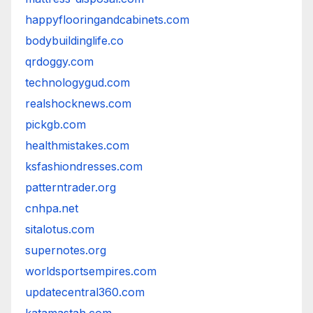
happyflooringandcabinets.com
bodybuildinglife.co
qrdoggy.com
technologygud.com
realshocknews.com
pickgb.com
healthmistakes.com
ksfashiondresses.com
patterntrader.org
cnhpa.net
sitalotus.com
supernotes.org
worldsportsempires.com
updatecentral360.com
katamastah.com