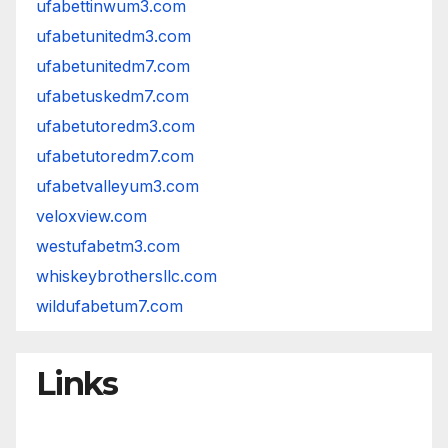
ufabettinwum3.com
ufabetunitedm3.com
ufabetunitedm7.com
ufabetuskedm7.com
ufabetutoredm3.com
ufabetutoredm7.com
ufabetvalleyum3.com
veloxview.com
westufabetm3.com
whiskeybrothersllc.com
wildufabetum7.com
Links