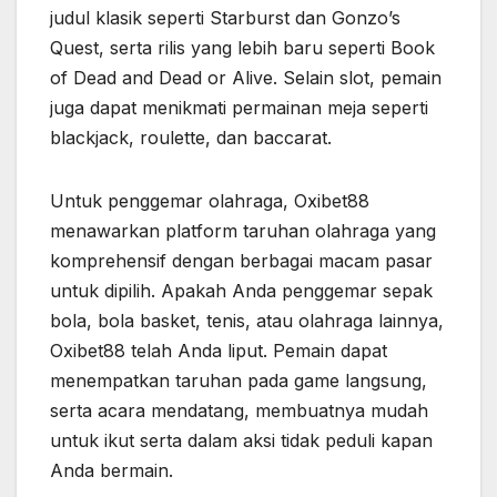
judul klasik seperti Starburst dan Gonzo’s
Quest, serta rilis yang lebih baru seperti Book
of Dead and Dead or Alive. Selain slot, pemain
juga dapat menikmati permainan meja seperti
blackjack, roulette, dan baccarat.
Untuk penggemar olahraga, Oxibet88
menawarkan platform taruhan olahraga yang
komprehensif dengan berbagai macam pasar
untuk dipilih. Apakah Anda penggemar sepak
bola, bola basket, tenis, atau olahraga lainnya,
Oxibet88 telah Anda liput. Pemain dapat
menempatkan taruhan pada game langsung,
serta acara mendatang, membuatnya mudah
untuk ikut serta dalam aksi tidak peduli kapan
Anda bermain.