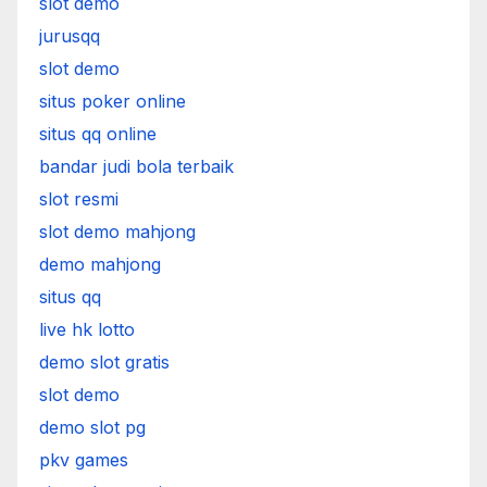
slot demo
jurusqq
slot demo
situs poker online
situs qq online
bandar judi bola terbaik
slot resmi
slot demo mahjong
demo mahjong
situs qq
live hk lotto
demo slot gratis
slot demo
demo slot pg
pkv games