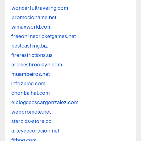
wonderfultraveling.com
promocioname.net
wimaxworld.com
freeonlinecricketgames.net
bestcashing.biz
firerestrictions.us
archiesbrooklyn.com
muambeiros.net
infozblog.com
chonbaihat.com
elblogdeoscargonzalez.com
webpromote.net
steroids-store.co
arteydecoracion.net
fithog.com