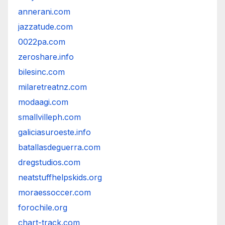
annerani.com
jazzatude.com
0022pa.com
zeroshare.info
bilesinc.com
milaretreatnz.com
modaagi.com
smallvilleph.com
galiciasuroeste.info
batallasdeguerra.com
dregstudios.com
neatstuffhelpskids.org
moraessoccer.com
forochile.org
chart-track.com