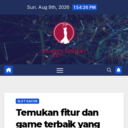
Skip
Sun. Aug 9th, 2026
1:54:27 PM
to
content
SLOT GACOR
Temukan fitur dan
game terbaik yang