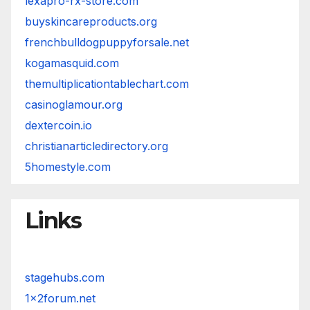
lexapro-rx-store.com
buyskincareproducts.org
frenchbulldogpuppyforsale.net
kogamasquid.com
themultiplicationtablechart.com
casinoglamour.org
dextercoin.io
christianarticledirectory.org
5homestyle.com
Links
stagehubs.com
1x2forum.net