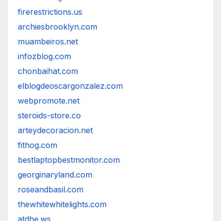
firerestrictions.us
archiesbrooklyn.com
muambeiros.net
infozblog.com
chonbaihat.com
elblogdeoscargonzalez.com
webpromote.net
steroids-store.co
arteydecoracion.net
fithog.com
bestlaptopbestmonitor.com
georginaryland.com
roseandbasil.com
thewhitewhitelights.com
atdhe.ws