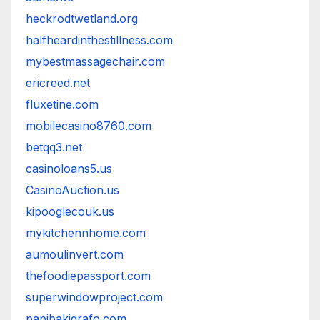
heckrodtwetland.org
halfheardinthestillness.com
mybestmassagechair.com
ericreed.net
fluxetine.com
mobilecasino8760.com
betqq3.net
casinoloans5.us
CasinoAuction.us
kipooglecouk.us
mykitchennhome.com
aumoulinvert.com
thefoodiepassport.com
superwindowproject.com
papibakigrafo.com