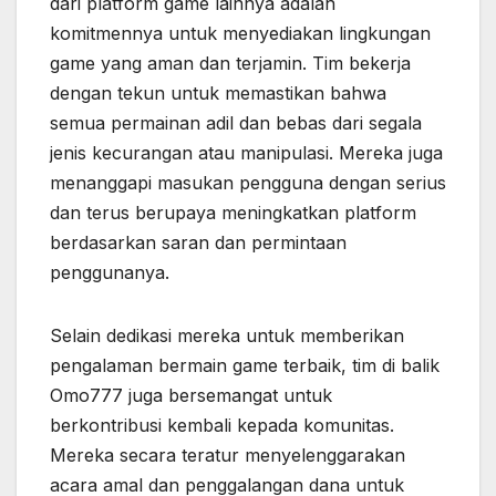
dari platform game lainnya adalah
komitmennya untuk menyediakan lingkungan
game yang aman dan terjamin. Tim bekerja
dengan tekun untuk memastikan bahwa
semua permainan adil dan bebas dari segala
jenis kecurangan atau manipulasi. Mereka juga
menanggapi masukan pengguna dengan serius
dan terus berupaya meningkatkan platform
berdasarkan saran dan permintaan
penggunanya.
Selain dedikasi mereka untuk memberikan
pengalaman bermain game terbaik, tim di balik
Omo777 juga bersemangat untuk
berkontribusi kembali kepada komunitas.
Mereka secara teratur menyelenggarakan
acara amal dan penggalangan dana untuk