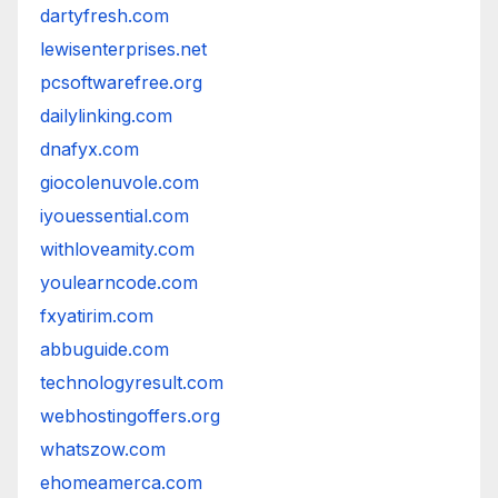
dartyfresh.com
lewisenterprises.net
pcsoftwarefree.org
dailylinking.com
dnafyx.com
giocolenuvole.com
iyouessential.com
withloveamity.com
youlearncode.com
fxyatirim.com
abbuguide.com
technologyresult.com
webhostingoffers.org
whatszow.com
ehomeamerca.com