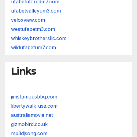
ufabetutoredm7.com
ufabetvalleyum3.com
veloxview.com
westufabetm3.com
whiskeybrothersllc.com
wildufabetum7.com
Links
jimsfamousbbq.com
libertywalk-usa.com
australiamovie.net
gizmobird.co.uk
mp3djsong.com