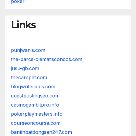
poker
Links
punjwanis.com
the-parcs-clematiscondos.com
jusu-gb.com
thecarepet.com
blogwriterplus.com
guestpostingseo.com
casinogambitpro.info
pokerplaymasters.info
courseoncourse.com
bantinbatdongsan247.com