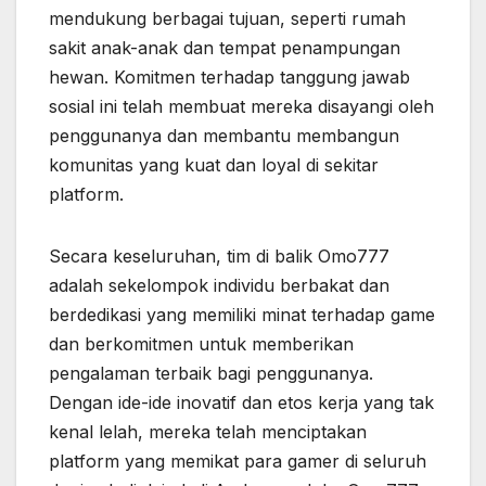
mendukung berbagai tujuan, seperti rumah
sakit anak-anak dan tempat penampungan
hewan. Komitmen terhadap tanggung jawab
sosial ini telah membuat mereka disayangi oleh
penggunanya dan membantu membangun
komunitas yang kuat dan loyal di sekitar
platform.
Secara keseluruhan, tim di balik Omo777
adalah sekelompok individu berbakat dan
berdedikasi yang memiliki minat terhadap game
dan berkomitmen untuk memberikan
pengalaman terbaik bagi penggunanya.
Dengan ide-ide inovatif dan etos kerja yang tak
kenal lelah, mereka telah menciptakan
platform yang memikat para gamer di seluruh