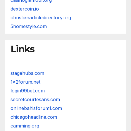
dextercoin.io
christianarticledirectory.org
5homestyle.com
Links
stagehubs.com
1x2forum.net
login99bet.com
secretcourtesans.com
onlinebahisforum1.com
chicagoheadline.com
camming.org