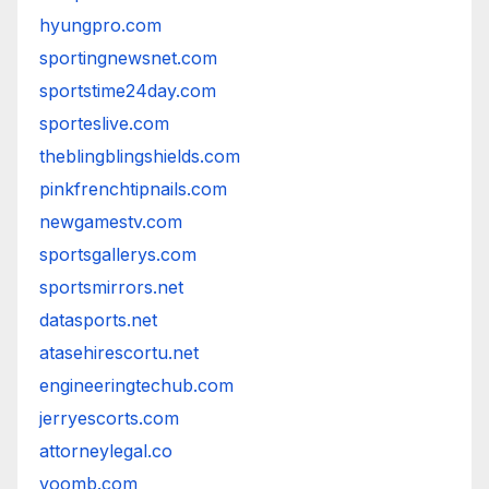
hyungpro.com
sportingnewsnet.com
sportstime24day.com
sporteslive.com
theblingblingshields.com
pinkfrenchtipnails.com
newgamestv.com
sportsgallerys.com
sportsmirrors.net
datasports.net
atasehirescortu.net
engineeringtechub.com
jerryescorts.com
attorneylegal.co
voomb.com