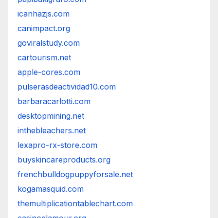
icanhazjs.com
canimpact.org
goviralstudy.com
cartourism.net
apple-cores.com
pulserasdeactividad10.com
barbaracarlotti.com
desktopmining.net
inthebleachers.net
lexapro-rx-store.com
buyskincareproducts.org
frenchbulldogpuppyforsale.net
kogamasquid.com
themultiplicationtablechart.com
casinoglamour.org