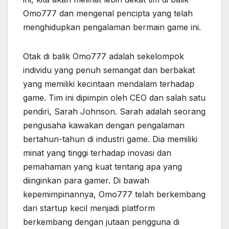
Omo777 dan mengenal pencipta yang telah
menghidupkan pengalaman bermain game ini.
Otak di balik Omo777 adalah sekelompok
individu yang penuh semangat dan berbakat
yang memiliki kecintaan mendalam terhadap
game. Tim ini dipimpin oleh CEO dan salah satu
pendiri, Sarah Johnson. Sarah adalah seorang
pengusaha kawakan dengan pengalaman
bertahun-tahun di industri game. Dia memiliki
minat yang tinggi terhadap inovasi dan
pemahaman yang kuat tentang apa yang
diinginkan para gamer. Di bawah
kepemimpinannya, Omo777 telah berkembang
dari startup kecil menjadi platform
berkembang dengan jutaan pengguna di