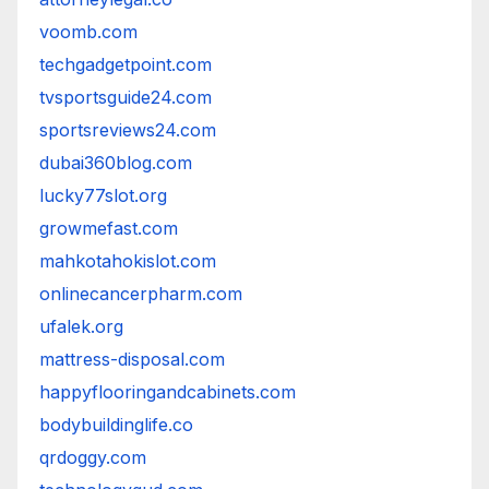
voomb.com
techgadgetpoint.com
tvsportsguide24.com
sportsreviews24.com
dubai360blog.com
lucky77slot.org
growmefast.com
mahkotahokislot.com
onlinecancerpharm.com
ufalek.org
mattress-disposal.com
happyflooringandcabinets.com
bodybuildinglife.co
qrdoggy.com