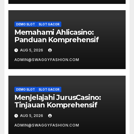
DEMO SLOT
SLOT GACOR
Memahami Ahlicasino:
Panduan Komprehensif
AUG 5, 2026
ADMIN@SWAGGYFASHION.COM
DEMO SLOT
SLOT GACOR
Menjelajahi JurusCasino:
Tinjauan Komprehensif
AUG 5, 2026
ADMIN@SWAGGYFASHION.COM