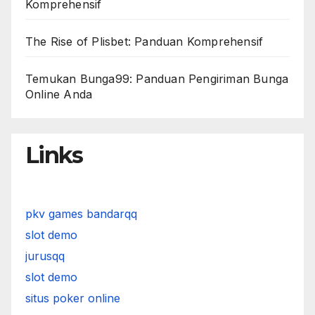
Komprehensif
The Rise of Plisbet: Panduan Komprehensif
Temukan Bunga99: Panduan Pengiriman Bunga
Online Anda
Links
pkv games bandarqq
slot demo
jurusqq
slot demo
situs poker online