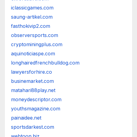
iclassicgames.com
saung-artikel.com
fasthokivip2.com
observersports.com
cryptominingplus.com
aquinoticiaspe.com
longhairedfrenchbulldog.com
lawyersforhire.co
businemarket.com
matahari88play.net
moneydescriptor.com
youthsmagazine.com
painaidee.net
sportsdarkest.com
webtoon.biz