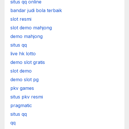
situs qq online
bandar judi bola terbaik
slot resmi
slot demo mahjong
demo mahjong
situs qq
live hk lotto
demo slot gratis
slot demo
demo slot pg
pkv games
situs pkv resmi
pragmatic
situs qq
qq