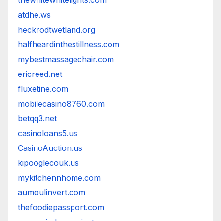
atdhe.ws
heckrodtwetland.org
halfheardinthestillness.com
mybestmassagechair.com
ericreed.net
fluxetine.com
mobilecasino8760.com
betqq3.net
casinoloans5.us
CasinoAuction.us
kipooglecouk.us
mykitchennhome.com
aumoulinvert.com
thefoodiepassport.com