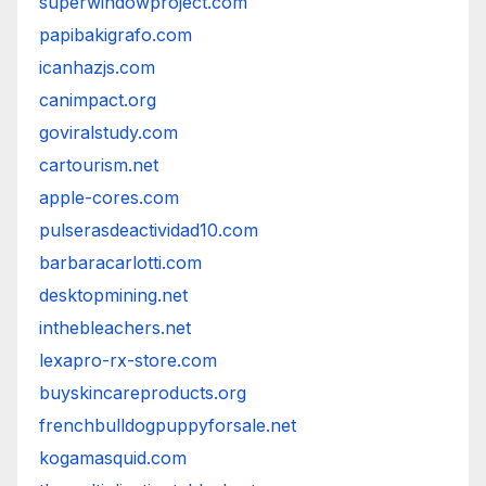
superwindowproject.com
papibakigrafo.com
icanhazjs.com
canimpact.org
goviralstudy.com
cartourism.net
apple-cores.com
pulserasdeactividad10.com
barbaracarlotti.com
desktopmining.net
inthebleachers.net
lexapro-rx-store.com
buyskincareproducts.org
frenchbulldogpuppyforsale.net
kogamasquid.com