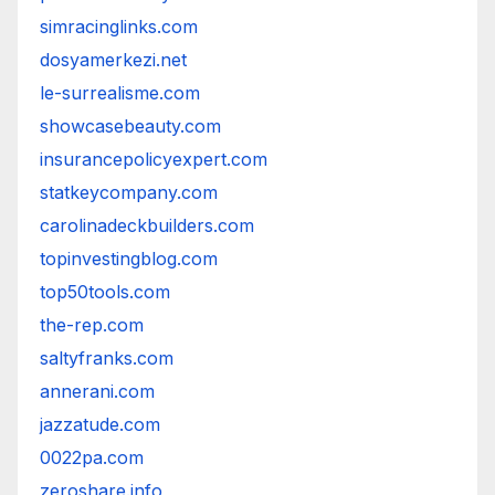
simracinglinks.com
dosyamerkezi.net
le-surrealisme.com
showcasebeauty.com
insurancepolicyexpert.com
statkeycompany.com
carolinadeckbuilders.com
topinvestingblog.com
top50tools.com
the-rep.com
saltyfranks.com
annerani.com
jazzatude.com
0022pa.com
zeroshare.info