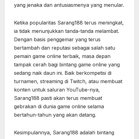
yang jenaka dan antusiasmenya yang menular.
Ketika popularitas Sarang188 terus meningkat,
ia tidak menunjukkan tanda-tanda melambat.
Dengan basis penggemar yang terus
bertambah dan reputasi sebagai salah satu
pemain game online terbaik, masa depan
tampak cerah bagi bintang game online yang
sedang naik daun ini. Baik berkompetisi di
turnamen, streaming di Twitch, atau membuat
konten untuk saluran YouTube-nya,
Sarang188 pasti akan terus membuat
gebrakan di dunia game online selama
bertahun-tahun yang akan datang.
Kesimpulannya, Sarang188 adalah bintang