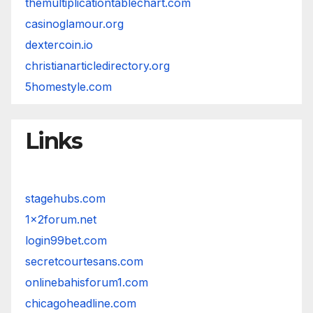
themultiplicationtablechart.com
casinoglamour.org
dextercoin.io
christianarticledirectory.org
5homestyle.com
Links
stagehubs.com
1x2forum.net
login99bet.com
secretcourtesans.com
onlinebahisforum1.com
chicagoheadline.com