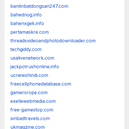
bantinbatdongsan247.com
bahednog.info
bahenxgek.info
pertamaskre.com
threadsvideoandphotodownloader.com
techgiddy.com
usalivenetwork.com
jackpotrushonline.info
ucnewshindi.com
freecellphonedatabase.com
gamersrope.com
exellewebmedia.com
free-gamestop.com
sinbadtravels.com
ukmagzine.com