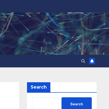
Search
Search