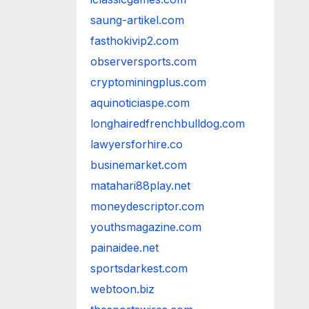
saung-artikel.com
fasthokivip2.com
observersports.com
cryptominingplus.com
aquinoticiaspe.com
longhairedfrenchbulldog.com
lawyersforhire.co
businemarket.com
matahari88play.net
moneydescriptor.com
youthsmagazine.com
painaidee.net
sportsdarkest.com
webtoon.biz