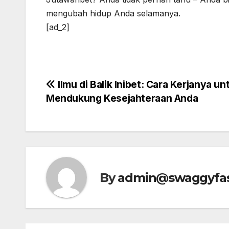
mengubah hidup Anda selamanya.
[ad_2]
Post
Ilmu di Balik Inibet: Cara Kerjanya un
Mendukung Kesejahteraan Anda
navigation
By
admin@swaggyfas