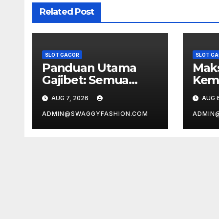
Related Post
SLOT GACOR
SLOT G
Panduan Utama
Mak
Gajibet: Semua
Kem
yang Perlu Anda
Pan
AUG 7, 2026
AUG 6
Ketahui
Stra
ADMIN@SWAGGYFASHION.COM
ADMIN