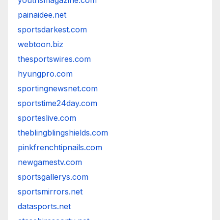
painaidee.net
sportsdarkest.com
webtoon.biz
thesportswires.com
hyungpro.com
sportingnewsnet.com
sportstime24day.com
sporteslive.com
theblingblingshields.com
pinkfrenchtipnails.com
newgamestv.com
sportsgallerys.com
sportsmirrors.net
datasports.net