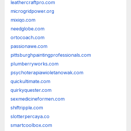
leathercraftpro.com
microgridpower.org
mixiqo.com
needglobe.com
ortocoach.com
passionawe.com
pittsburghpaintingprofessionals.com
plumberryworks.com
psychoterapiawioletanowak.com
quickultimate.com
quirkyquester.com
sexmedicineformen.com
shiftripple.com
slotterpercaya.co
smartcoolbox.com