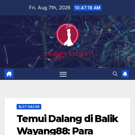
Skip
Fri. Aug 7th, 2026
10:47:19 AM
to
content
SLOT GACOR
Temui Dalang di Balik
Wayang88: Para