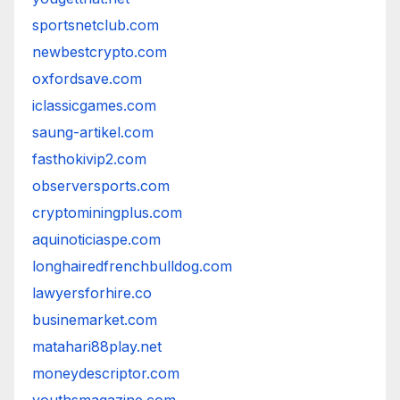
sportsnetclub.com
newbestcrypto.com
oxfordsave.com
iclassicgames.com
saung-artikel.com
fasthokivip2.com
observersports.com
cryptominingplus.com
aquinoticiaspe.com
longhairedfrenchbulldog.com
lawyersforhire.co
businemarket.com
matahari88play.net
moneydescriptor.com
youthsmagazine.com