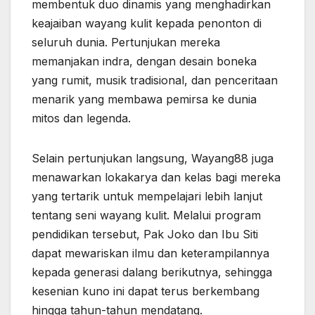
membentuk duo dinamis yang menghadirkan
keajaiban wayang kulit kepada penonton di
seluruh dunia. Pertunjukan mereka
memanjakan indra, dengan desain boneka
yang rumit, musik tradisional, dan penceritaan
menarik yang membawa pemirsa ke dunia
mitos dan legenda.
Selain pertunjukan langsung, Wayang88 juga
menawarkan lokakarya dan kelas bagi mereka
yang tertarik untuk mempelajari lebih lanjut
tentang seni wayang kulit. Melalui program
pendidikan tersebut, Pak Joko dan Ibu Siti
dapat mewariskan ilmu dan keterampilannya
kepada generasi dalang berikutnya, sehingga
kesenian kuno ini dapat terus berkembang
hingga tahun-tahun mendatang.