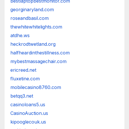
bestlaptopbestmonitor.com
georginaryland.com
roseandbasil.com
thewhitewhitelights.com
atdhe.ws
heckrodtwetland.org
halfheardinthestillness.com
mybestmassagechair.com
ericreed.net
fluxetine.com
mobilecasino8760.com
betqq3.net
casinoloans5.us
CasinoAuction.us
kipooglecouk.us