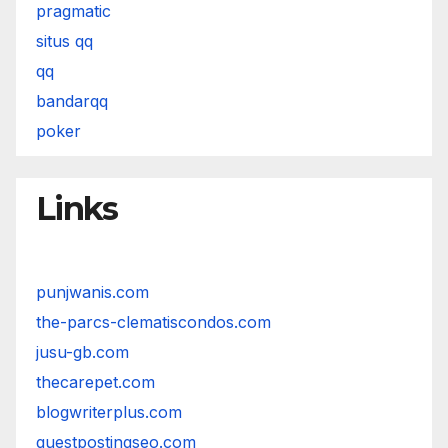
pragmatic
situs qq
qq
bandarqq
poker
Links
punjwanis.com
the-parcs-clematiscondos.com
jusu-gb.com
thecarepet.com
blogwriterplus.com
guestpostingseo.com