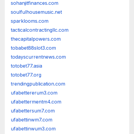
sohanjitfinances.com
soulfulhousemusic.net
sparklooms.com
tacticalcontractingllc.com
thecapitalpowers.com
tobabet88slot3.com
todayscurrentnews.com
totobet77.asia
totobet77.org
trendingpublication.com
ufabettererum3.com
ufabettermentm4.com
ufabettersum7.com
ufabettinwm7.com
ufabettinwum3.com