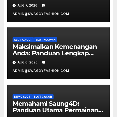
Ketahui
AUG 7, 2026
ADMIN@SWAGGYFASHION.COM
SLOT GACOR
SLOT MAXWIN
Maksimalkan Kemenangan
Anda: Panduan Lengkap
Strategi MajestiBet
AUG 6, 2026
ADMIN@SWAGGYFASHION.COM
DEMO SLOT
SLOT GACOR
Memahami Saung4D:
Panduan Utama Permainan
Online