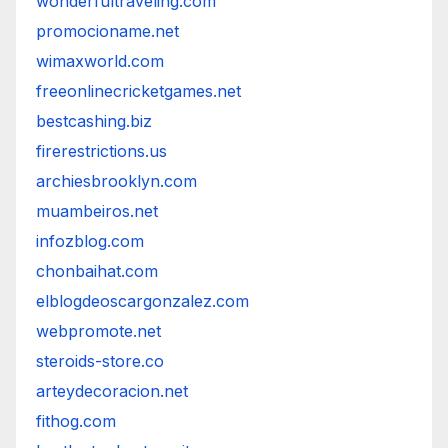
wonderfultraveling.com
promocioname.net
wimaxworld.com
freeonlinecricketgames.net
bestcashing.biz
firerestrictions.us
archiesbrooklyn.com
muambeiros.net
infozblog.com
chonbaihat.com
elblogdeoscargonzalez.com
webpromote.net
steroids-store.co
arteydecoracion.net
fithog.com