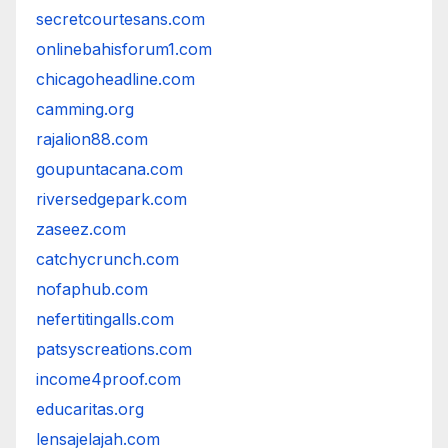
secretcourtesans.com
onlinebahisforum1.com
chicagoheadline.com
camming.org
rajalion88.com
goupuntacana.com
riversedgepark.com
zaseez.com
catchycrunch.com
nofaphub.com
nefertitingalls.com
patsyscreations.com
income4proof.com
educaritas.org
lensajelajah.com