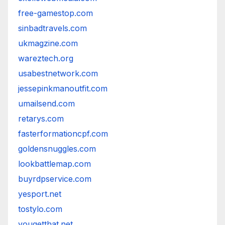
free-gamestop.com
sinbadtravels.com
ukmagzine.com
wareztech.org
usabestnetwork.com
jessepinkmanoutfit.com
umailsend.com
retarys.com
fasterformationcpf.com
goldensnuggles.com
lookbattlemap.com
buyrdpservice.com
yesport.net
tostylo.com
yougetthat.net