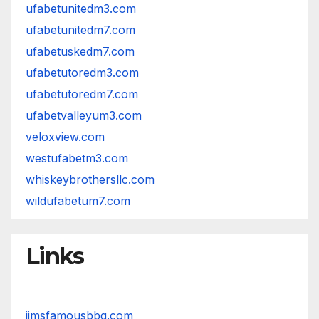
ufabetunitedm3.com
ufabetunitedm7.com
ufabetuskedm7.com
ufabetutoredm3.com
ufabetutoredm7.com
ufabetvalleyum3.com
veloxview.com
westufabetm3.com
whiskeybrothersllc.com
wildufabetum7.com
Links
jimsfamousbbq.com