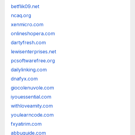
betflik09.net
ncaq.org
xenmicro.com
onlineshopera.com
dartyfresh.com
lewisenterprises.net
pcsoftwarefree.org
dailylinking.com
dnafyx.com
giocolenuvole.com
iyouessential.com
withloveamity.com
youlearncode.com
fxyatirim.com
abbuguide.com