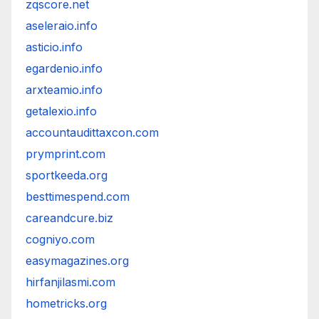
zqscore.net
aseleraio.info
asticio.info
egardenio.info
arxteamio.info
getalexio.info
accountaudittaxcon.com
prymprint.com
sportkeeda.org
besttimespend.com
careandcure.biz
cogniyo.com
easymagazines.org
hirfanjilasmi.com
hometricks.org