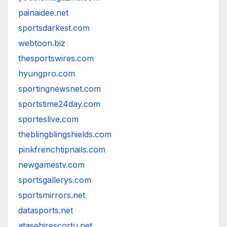
painaidee.net
sportsdarkest.com
webtoon.biz
thesportswires.com
hyungpro.com
sportingnewsnet.com
sportstime24day.com
sporteslive.com
theblingblingshields.com
pinkfrenchtipnails.com
newgamestv.com
sportsgallerys.com
sportsmirrors.net
datasports.net
atasehirescortu.net