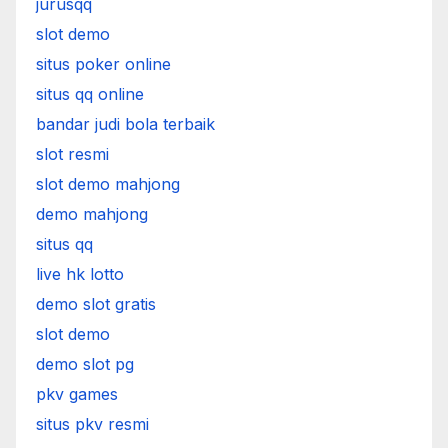
jurusqq
slot demo
situs poker online
situs qq online
bandar judi bola terbaik
slot resmi
slot demo mahjong
demo mahjong
situs qq
live hk lotto
demo slot gratis
slot demo
demo slot pg
pkv games
situs pkv resmi