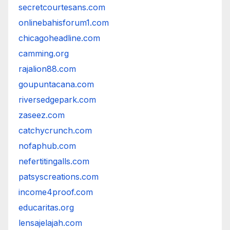
secretcourtesans.com
onlinebahisforum1.com
chicagoheadline.com
camming.org
rajalion88.com
goupuntacana.com
riversedgepark.com
zaseez.com
catchycrunch.com
nofaphub.com
nefertitingalls.com
patsyscreations.com
income4proof.com
educaritas.org
lensajelajah.com