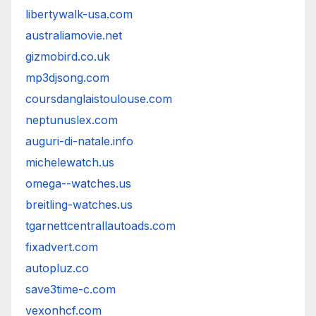
libertywalk-usa.com
australiamovie.net
gizmobird.co.uk
mp3djsong.com
coursdanglaistoulouse.com
neptunuslex.com
auguri-di-natale.info
michelewatch.us
omega--watches.us
breitling-watches.us
tgarnettcentrallautoads.com
fixadvert.com
autopluz.co
save3time-c.com
vexonhcf.com