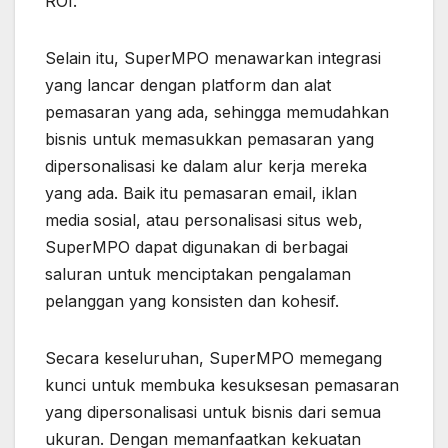
ROI.
Selain itu, SuperMPO menawarkan integrasi
yang lancar dengan platform dan alat
pemasaran yang ada, sehingga memudahkan
bisnis untuk memasukkan pemasaran yang
dipersonalisasi ke dalam alur kerja mereka
yang ada. Baik itu pemasaran email, iklan
media sosial, atau personalisasi situs web,
SuperMPO dapat digunakan di berbagai
saluran untuk menciptakan pengalaman
pelanggan yang konsisten dan kohesif.
Secara keseluruhan, SuperMPO memegang
kunci untuk membuka kesuksesan pemasaran
yang dipersonalisasi untuk bisnis dari semua
ukuran. Dengan memanfaatkan kekuatan