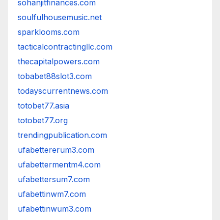
sohanjitfinances.com
soulfulhousemusic.net
sparklooms.com
tacticalcontractingllc.com
thecapitalpowers.com
tobabet88slot3.com
todayscurrentnews.com
totobet77.asia
totobet77.org
trendingpublication.com
ufabettererum3.com
ufabettermentm4.com
ufabettersum7.com
ufabettinwm7.com
ufabettinwum3.com