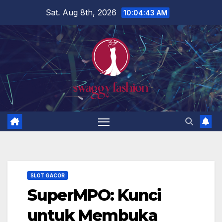
Skip
Sat. Aug 8th, 2026
10:04:44 AM
to
content
SLOT GACOR
SuperMPO: Kunci
untuk Membuka