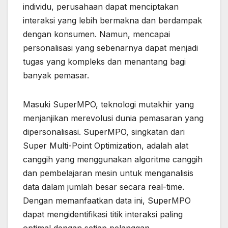
individu, perusahaan dapat menciptakan
interaksi yang lebih bermakna dan berdampak
dengan konsumen. Namun, mencapai
personalisasi yang sebenarnya dapat menjadi
tugas yang kompleks dan menantang bagi
banyak pemasar.
Masuki SuperMPO, teknologi mutakhir yang
menjanjikan merevolusi dunia pemasaran yang
dipersonalisasi. SuperMPO, singkatan dari
Super Multi-Point Optimization, adalah alat
canggih yang menggunakan algoritme canggih
dan pembelajaran mesin untuk menganalisis
data dalam jumlah besar secara real-time.
Dengan memanfaatkan data ini, SuperMPO
dapat mengidentifikasi titik interaksi paling