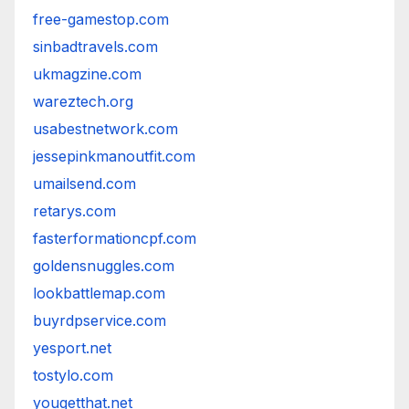
free-gamestop.com
sinbadtravels.com
ukmagzine.com
wareztech.org
usabestnetwork.com
jessepinkmanoutfit.com
umailsend.com
retarys.com
fasterformationcpf.com
goldensnuggles.com
lookbattlemap.com
buyrdpservice.com
yesport.net
tostylo.com
yougetthat.net