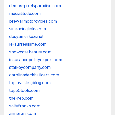
demos-pixelsparadise.com
mediatitude.com
prewarmotorcycles.com
simracinglinks.com
dosyamerkezi.net
le-surrealisme.com
showcasebeauty.com
insurancepolicyexpert.com
statkeycompany.com
carolinadeckbuilders.com
topinvestingblog.com
top50tools.com
the-rep.com
saltyfranks.com
annerani.com