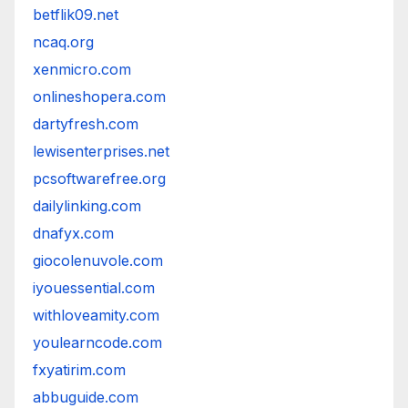
betflik09.net
ncaq.org
xenmicro.com
onlineshopera.com
dartyfresh.com
lewisenterprises.net
pcsoftwarefree.org
dailylinking.com
dnafyx.com
giocolenuvole.com
iyouessential.com
withloveamity.com
youlearncode.com
fxyatirim.com
abbuguide.com