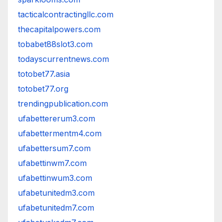
tacticalcontractingllc.com
thecapitalpowers.com
tobabet88slot3.com
todayscurrentnews.com
totobet77.asia
totobet77.org
trendingpublication.com
ufabettererum3.com
ufabettermentm4.com
ufabettersum7.com
ufabettinwm7.com
ufabettinwum3.com
ufabetunitedm3.com
ufabetunitedm7.com