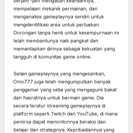
berjam -jam mengasah keahliannya,
mempelajari mekanik permainan, dan
menganalisis gameplaynya sendiri untuk
mengidentifikasi area untuk perbaikan.
Dorongan tanpa henti untuk kesempurnaan ini
telah membantunya naik pangkat dan
memantapkan dirinya sebagai kekuatan yang
tangguh di komunitas game online.
Selain gameplaynya yang mengesankan,
Omo777 juga telah mengumpulkan banyak
penggemar yang setia yang mengagumi bakat
dan hasratnya untuk bermain game. Dia
secara teratur streaming gameplaynya di
platform seperti Twitch dan YouTube, di mana
pemirsa dapat menontonnya beraksi dan
belajar dari strateginya. Kepribadiannya yang