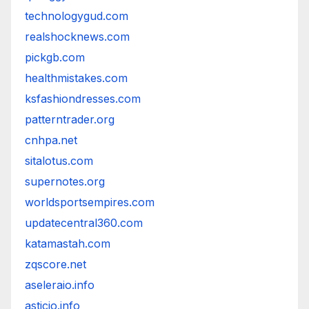
technologygud.com
realshocknews.com
pickgb.com
healthmistakes.com
ksfashiondresses.com
patterntrader.org
cnhpa.net
sitalotus.com
supernotes.org
worldsportsempires.com
updatecentral360.com
katamastah.com
zqscore.net
aseleraio.info
asticio.info