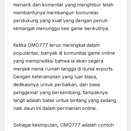
menarik dan komentar yang menghibur telah
membantunya membangun komunitas
pendukung yang kuat yang dengan penuh
semangat menunggu sesi game berikutnya.
Ketika OMO777 terus meningkat dalam
popularitas, banyak di komunitas game online
yang memprediksi bahwa ia akan segera
menjadi nama rumah tangga di dunia esports.
Dengan keterampilan yang luar biasa,
dedikasinya untuk perbaikan, dan basis
penggemar yang berkembang, tampaknya
langit adalah batas untuk bintang yang sedang
naik daun ini dalam permainan online.
Sebagai kesimpulan, OMO777 adalah contoh