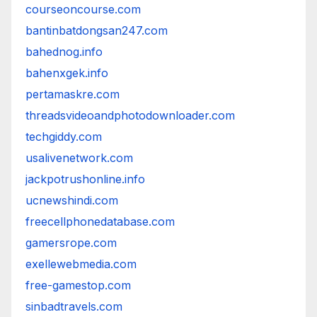
courseoncourse.com
bantinbatdongsan247.com
bahednog.info
bahenxgek.info
pertamaskre.com
threadsvideoandphotodownloader.com
techgiddy.com
usalivenetwork.com
jackpotrushonline.info
ucnewshindi.com
freecellphonedatabase.com
gamersrope.com
exellewebmedia.com
free-gamestop.com
sinbadtravels.com