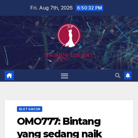
Skip
Fri. Aug 7th, 2026
6:50:33 PM
to
content
SLOT GACOR
OMO777: Bintang
yang sedang naik