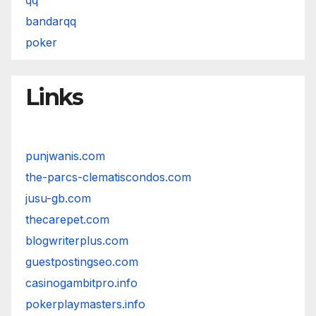
bandarqq
poker
Links
punjwanis.com
the-parcs-clematiscondos.com
jusu-gb.com
thecarepet.com
blogwriterplus.com
guestpostingseo.com
casinogambitpro.info
pokerplaymasters.info