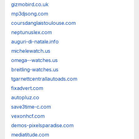
gizmobird.co.uk
mp3djsong.com
coursdanglaistoulouse.com
neptunuslex.com
auguri-di-natale.info
michelewatch.us
omega--watches.us
breitling-watches.us
tgarnettcentrallautoads.com
fixadvert.com
autopluz.co
save3time-c.com
vexonhcf.com
demos-pixelsparadise.com
mediatitude.com