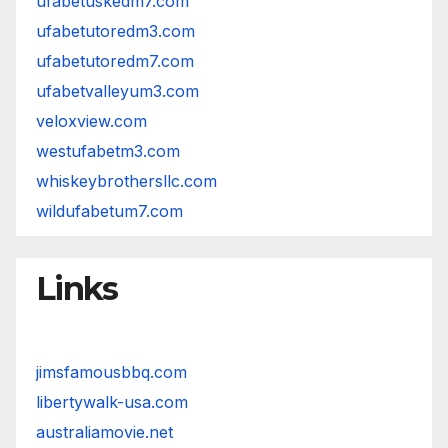
ufabetuskedm7.com
ufabetutoredm3.com
ufabetutoredm7.com
ufabetvalleyum3.com
veloxview.com
westufabetm3.com
whiskeybrothersllc.com
wildufabetum7.com
Links
jimsfamousbbq.com
libertywalk-usa.com
australiamovie.net