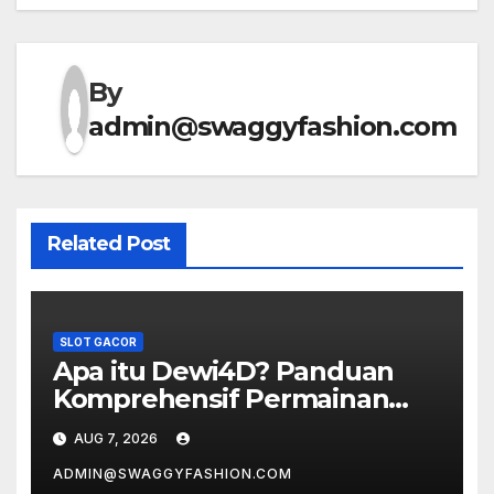
By
admin@swaggyfashion.com
Related Post
SLOT GACOR
Apa itu Dewi4D? Panduan
Komprehensif Permainan
Togel Online
AUG 7, 2026
ADMIN@SWAGGYFASHION.COM