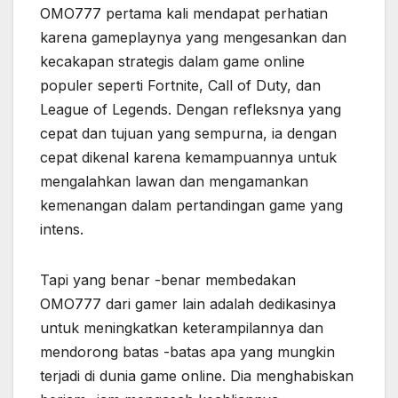
OMO777 pertama kali mendapat perhatian
karena gameplaynya yang mengesankan dan
kecakapan strategis dalam game online
populer seperti Fortnite, Call of Duty, dan
League of Legends. Dengan refleksnya yang
cepat dan tujuan yang sempurna, ia dengan
cepat dikenal karena kemampuannya untuk
mengalahkan lawan dan mengamankan
kemenangan dalam pertandingan game yang
intens.
Tapi yang benar -benar membedakan
OMO777 dari gamer lain adalah dedikasinya
untuk meningkatkan keterampilannya dan
mendorong batas -batas apa yang mungkin
terjadi di dunia game online. Dia menghabiskan