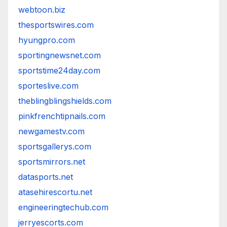
webtoon.biz
thesportswires.com
hyungpro.com
sportingnewsnet.com
sportstime24day.com
sporteslive.com
theblingblingshields.com
pinkfrenchtipnails.com
newgamestv.com
sportsgallerys.com
sportsmirrors.net
datasports.net
atasehirescortu.net
engineeringtechub.com
jerryescorts.com