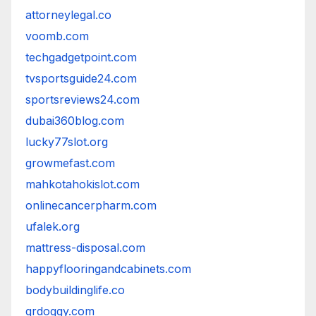
attorneylegal.co
voomb.com
techgadgetpoint.com
tvsportsguide24.com
sportsreviews24.com
dubai360blog.com
lucky77slot.org
growmefast.com
mahkotahokislot.com
onlinecancerpharm.com
ufalek.org
mattress-disposal.com
happyflooringandcabinets.com
bodybuildinglife.co
qrdoggy.com