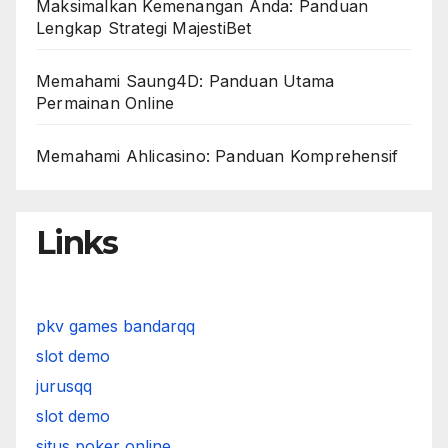
Maksimalkan Kemenangan Anda: Panduan
Lengkap Strategi MajestiBet
Memahami Saung4D: Panduan Utama
Permainan Online
Memahami Ahlicasino: Panduan Komprehensif
Links
pkv games bandarqq
slot demo
jurusqq
slot demo
situs poker online