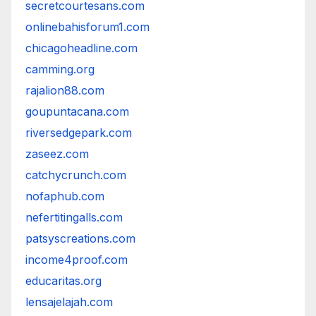
secretcourtesans.com
onlinebahisforum1.com
chicagoheadline.com
camming.org
rajalion88.com
goupuntacana.com
riversedgepark.com
zaseez.com
catchycrunch.com
nofaphub.com
nefertitingalls.com
patsyscreations.com
income4proof.com
educaritas.org
lensajelajah.com