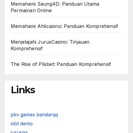
Memahami Saung4D: Panduan Utama
Permainan Online
Memahami Ahlicasino: Panduan Komprehensif
Menjelajahi JurusCasino: Tinjauan
Komprehensif
The Rise of Plisbet: Panduan Komprehensif
Links
pkv games bandarqq
slot demo
jurusqq