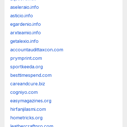
aseleraio.info
asticio.info
egardenio.info
arxteamio.info
getalexio.info
accountaudittaxcon.com
prymprint.com
sportkeeda.org
besttimespend.com
careandcure.biz
cogniyo.com
easymagazines.org
hirfanjilasmi.com
hometricks.org
leathercraftpro.com