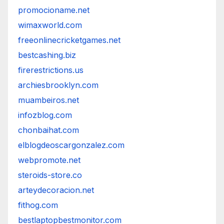
promocioname.net
wimaxworld.com
freeonlinecricketgames.net
bestcashing.biz
firerestrictions.us
archiesbrooklyn.com
muambeiros.net
infozblog.com
chonbaihat.com
elblogdeoscargonzalez.com
webpromote.net
steroids-store.co
arteydecoracion.net
fithog.com
bestlaptopbestmonitor.com