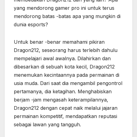
yang mendorong gamer pro ini untuk terus
mendorong batas -batas apa yang mungkin di
dunia esports?
Untuk benar -benar memahami pikiran
Dragon212, seseorang harus terlebih dahulu
mempelajari awal awalnya. Dilahirkan dan
dibesarkan di sebuah kota kecil, Dragon212
menemukan kecintaannya pada permainan di
usia muda. Dari saat dia mengambil pengontrol
pertamanya, dia ketagihan. Menghabiskan
berjam -jam mengasah keterampilannya,
Dragon212 dengan cepat naik melalui jajaran
permainan kompetitif, mendapatkan reputasi
sebagai lawan yang tangguh.