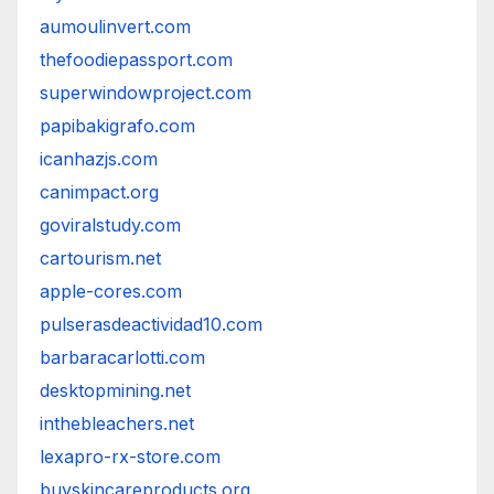
aumoulinvert.com
thefoodiepassport.com
superwindowproject.com
papibakigrafo.com
icanhazjs.com
canimpact.org
goviralstudy.com
cartourism.net
apple-cores.com
pulserasdeactividad10.com
barbaracarlotti.com
desktopmining.net
inthebleachers.net
lexapro-rx-store.com
buyskincareproducts.org