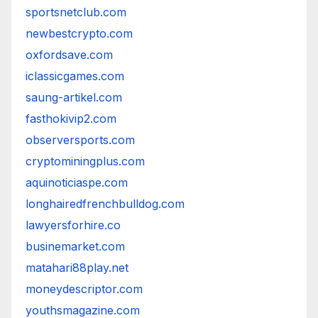
sportsnetclub.com
newbestcrypto.com
oxfordsave.com
iclassicgames.com
saung-artikel.com
fasthokivip2.com
observersports.com
cryptominingplus.com
aquinoticiaspe.com
longhairedfrenchbulldog.com
lawyersforhire.co
businemarket.com
matahari88play.net
moneydescriptor.com
youthsmagazine.com