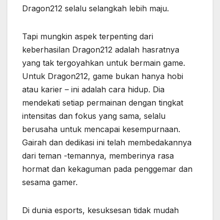
Dragon212 selalu selangkah lebih maju.
Tapi mungkin aspek terpenting dari
keberhasilan Dragon212 adalah hasratnya
yang tak tergoyahkan untuk bermain game.
Untuk Dragon212, game bukan hanya hobi
atau karier – ini adalah cara hidup. Dia
mendekati setiap permainan dengan tingkat
intensitas dan fokus yang sama, selalu
berusaha untuk mencapai kesempurnaan.
Gairah dan dedikasi ini telah membedakannya
dari teman -temannya, memberinya rasa
hormat dan kekaguman pada penggemar dan
sesama gamer.
Di dunia esports, kesuksesan tidak mudah