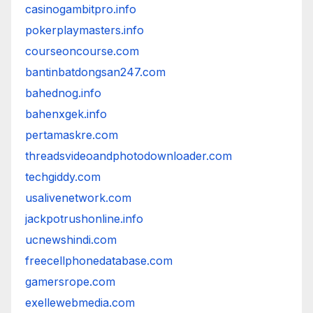
casinogambitpro.info
pokerplaymasters.info
courseoncourse.com
bantinbatdongsan247.com
bahednog.info
bahenxgek.info
pertamaskre.com
threadsvideoandphotodownloader.com
techgiddy.com
usalivenetwork.com
jackpotrushonline.info
ucnewshindi.com
freecellphonedatabase.com
gamersrope.com
exellewebmedia.com