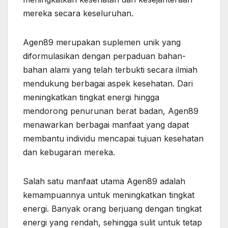
mereka secara keseluruhan.
Agen89 merupakan suplemen unik yang
diformulasikan dengan perpaduan bahan-
bahan alami yang telah terbukti secara ilmiah
mendukung berbagai aspek kesehatan. Dari
meningkatkan tingkat energi hingga
mendorong penurunan berat badan, Agen89
menawarkan berbagai manfaat yang dapat
membantu individu mencapai tujuan kesehatan
dan kebugaran mereka.
Salah satu manfaat utama Agen89 adalah
kemampuannya untuk meningkatkan tingkat
energi. Banyak orang berjuang dengan tingkat
energi yang rendah, sehingga sulit untuk tetap