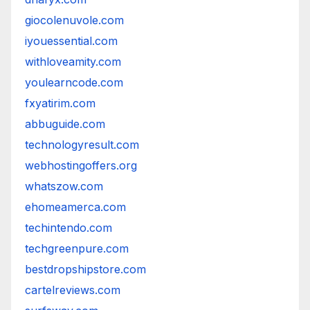
giocolenuvole.com
iyouessential.com
withloveamity.com
youlearncode.com
fxyatirim.com
abbuguide.com
technologyresult.com
webhostingoffers.org
whatszow.com
ehomeamerca.com
techintendo.com
techgreenpure.com
bestdropshipstore.com
cartelreviews.com