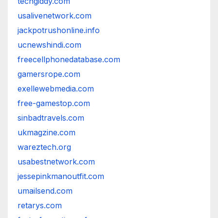
techgiddy.com
usalivenetwork.com
jackpotrushonline.info
ucnewshindi.com
freecellphonedatabase.com
gamersrope.com
exellewebmedia.com
free-gamestop.com
sinbadtravels.com
ukmagzine.com
wareztech.org
usabestnetwork.com
jessepinkmanoutfit.com
umailsend.com
retarys.com