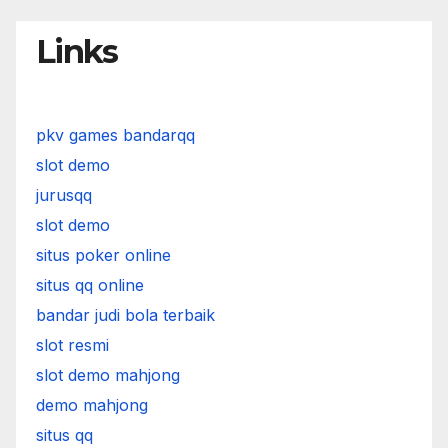
Links
pkv games bandarqq
slot demo
jurusqq
slot demo
situs poker online
situs qq online
bandar judi bola terbaik
slot resmi
slot demo mahjong
demo mahjong
situs qq