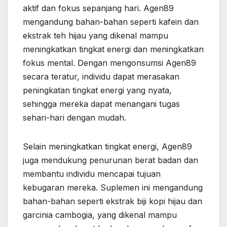
aktif dan fokus sepanjang hari. Agen89
mengandung bahan-bahan seperti kafein dan
ekstrak teh hijau yang dikenal mampu
meningkatkan tingkat energi dan meningkatkan
fokus mental. Dengan mengonsumsi Agen89
secara teratur, individu dapat merasakan
peningkatan tingkat energi yang nyata,
sehingga mereka dapat menangani tugas
sehari-hari dengan mudah.
Selain meningkatkan tingkat energi, Agen89
juga mendukung penurunan berat badan dan
membantu individu mencapai tujuan
kebugaran mereka. Suplemen ini mengandung
bahan-bahan seperti ekstrak biji kopi hijau dan
garcinia cambogia, yang dikenal mampu