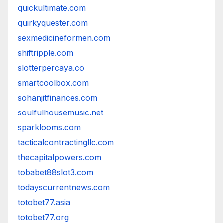
quickultimate.com
quirkyquester.com
sexmedicineformen.com
shiftripple.com
slotterpercaya.co
smartcoolbox.com
sohanjitfinances.com
soulfulhousemusic.net
sparklooms.com
tacticalcontractingllc.com
thecapitalpowers.com
tobabet88slot3.com
todayscurrentnews.com
totobet77.asia
totobet77.org