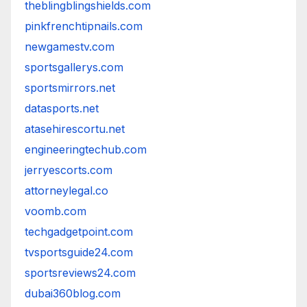
theblingblingshields.com
pinkfrenchtipnails.com
newgamestv.com
sportsgallerys.com
sportsmirrors.net
datasports.net
atasehirescortu.net
engineeringtechub.com
jerryescorts.com
attorneylegal.co
voomb.com
techgadgetpoint.com
tvsportsguide24.com
sportsreviews24.com
dubai360blog.com