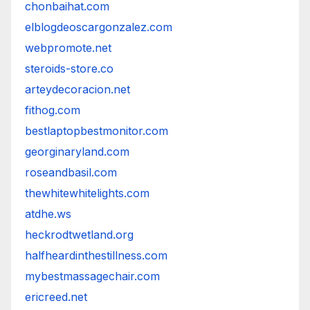
chonbaihat.com
elblogdeoscargonzalez.com
webpromote.net
steroids-store.co
arteydecoracion.net
fithog.com
bestlaptopbestmonitor.com
georginaryland.com
roseandbasil.com
thewhitewhitelights.com
atdhe.ws
heckrodtwetland.org
halfheardinthestillness.com
mybestmassagechair.com
ericreed.net