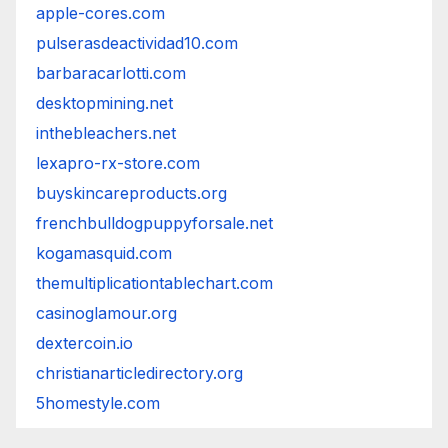
apple-cores.com
pulserasdeactividad10.com
barbaracarlotti.com
desktopmining.net
inthebleachers.net
lexapro-rx-store.com
buyskincareproducts.org
frenchbulldogpuppyforsale.net
kogamasquid.com
themultiplicationtablechart.com
casinoglamour.org
dextercoin.io
christianarticledirectory.org
5homestyle.com