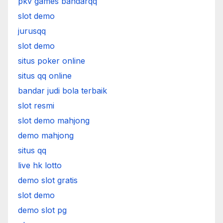
pkv games bandarqq
slot demo
jurusqq
slot demo
situs poker online
situs qq online
bandar judi bola terbaik
slot resmi
slot demo mahjong
demo mahjong
situs qq
live hk lotto
demo slot gratis
slot demo
demo slot pg