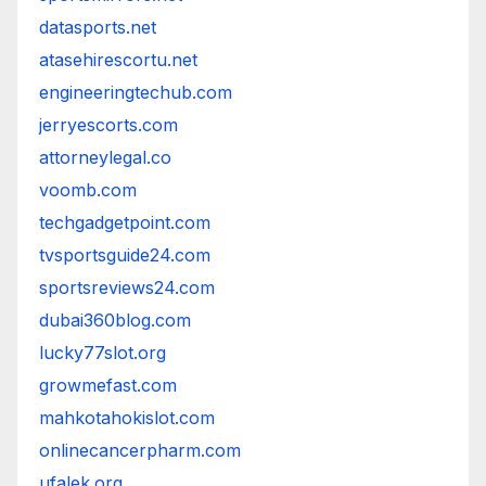
datasports.net
atasehirescortu.net
engineeringtechub.com
jerryescorts.com
attorneylegal.co
voomb.com
techgadgetpoint.com
tvsportsguide24.com
sportsreviews24.com
dubai360blog.com
lucky77slot.org
growmefast.com
mahkotahokislot.com
onlinecancerpharm.com
ufalek.org