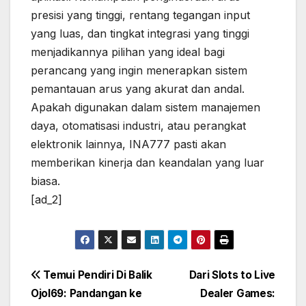
presisi yang tinggi, rentang tegangan input
yang luas, dan tingkat integrasi yang tinggi
menjadikannya pilihan yang ideal bagi
perancang yang ingin menerapkan sistem
pemantauan arus yang akurat dan andal.
Apakah digunakan dalam sistem manajemen
daya, otomatisasi industri, atau perangkat
elektronik lainnya, INA777 pasti akan
memberikan kinerja dan keandalan yang luar
biasa.
[ad_2]
Post
Temui Pendiri Di Balik
Dari Slots to Live
Ojol69: Pandangan ke
Dealer Games: