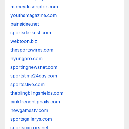
moneydescriptor.com
youthsmagazine.com
painaidee.net
sportsdarkest.com
webtoon.biz
thesportswires.com
hyungpro.com
sportingnewsnet.com
sportstime24day.com
sporteslive.com
theblingblingshields.com
pinkfrenchtipnails.com
newgamestv.com
sportsgallerys.com
sportsmirrors.net