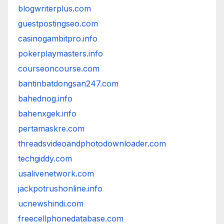
blogwriterplus.com
guestpostingseo.com
casinogambitpro.info
pokerplaymasters.info
courseoncourse.com
bantinbatdongsan247.com
bahednog.info
bahenxgek.info
pertamaskre.com
threadsvideoandphotodownloader.com
techgiddy.com
usalivenetwork.com
jackpotrushonline.info
ucnewshindi.com
freecellphonedatabase.com