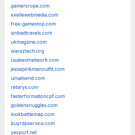
gamersrope.com
exellewebmedia.com
free-gamestop.com
sinbadtravels.com
ukmagzine.com
wareztech.org
usabestnetwork.com
jessepinkmanoutfit.com
umailsend.com
retarys.com
fasterformationcpf.com
goldensnuggles.com
lookbattlemap.com
buyrdpservice.com
yesport.net