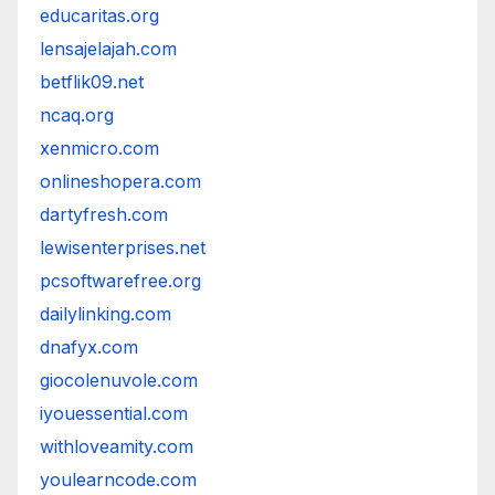
educaritas.org
lensajelajah.com
betflik09.net
ncaq.org
xenmicro.com
onlineshopera.com
dartyfresh.com
lewisenterprises.net
pcsoftwarefree.org
dailylinking.com
dnafyx.com
giocolenuvole.com
iyouessential.com
withloveamity.com
youlearncode.com