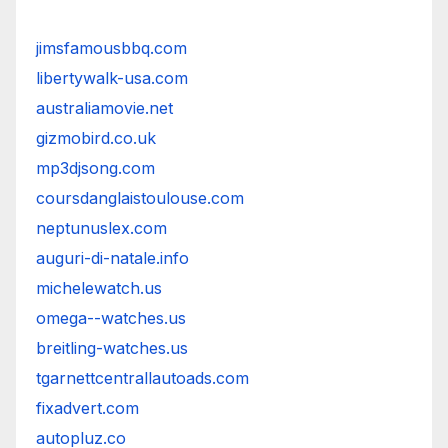
jimsfamousbbq.com
libertywalk-usa.com
australiamovie.net
gizmobird.co.uk
mp3djsong.com
coursdanglaistoulouse.com
neptunuslex.com
auguri-di-natale.info
michelewatch.us
omega--watches.us
breitling-watches.us
tgarnettcentrallautoads.com
fixadvert.com
autopluz.co