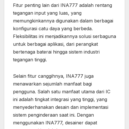
Fitur penting lain dari INA777 adalah rentang
tegangan input yang luas, yang
memungkinkannya digunakan dalam berbagai
konfigurasi catu daya yang berbeda.
Fleksibilitas ini menjadikannya solusi serbaguna
untuk berbagai aplikasi, dari perangkat
bertenaga baterai hingga sistem industri
tegangan tinggi.
Selain fitur canggihnya, INA777 juga
menawarkan sejumlah manfaat bagi
pengguna. Salah satu manfaat utama dari IC
ini adalah tingkat integrasi yang tinggi, yang
menyederhanakan desain dan implementasi
sistem penginderaan saat ini. Dengan
menggunakan INA777, desainer dapat