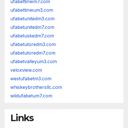
ufabettinwm7.com
ufabettinwum3.com
ufabetunitedm3.com
ufabetunitedm7.com
ufabetuskedm7.com
ufabetutoredm3.com
ufabetutoredm7.com
ufabetvalleyum3.com
veloxview.com
westufabetm3.com
whiskeybrothersllc.com
wildufabetum7.com
Links