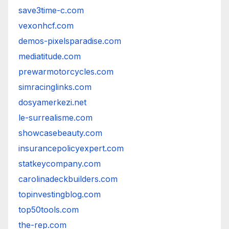
save3time-c.com
vexonhcf.com
demos-pixelsparadise.com
mediatitude.com
prewarmotorcycles.com
simracinglinks.com
dosyamerkezi.net
le-surrealisme.com
showcasebeauty.com
insurancepolicyexpert.com
statkeycompany.com
carolinadeckbuilders.com
topinvestingblog.com
top50tools.com
the-rep.com