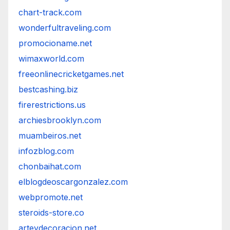
chart-track.com
wonderfultraveling.com
promocioname.net
wimaxworld.com
freeonlinecricketgames.net
bestcashing.biz
firerestrictions.us
archiesbrooklyn.com
muambeiros.net
infozblog.com
chonbaihat.com
elblogdeoscargonzalez.com
webpromote.net
steroids-store.co
arteydecoracion.net