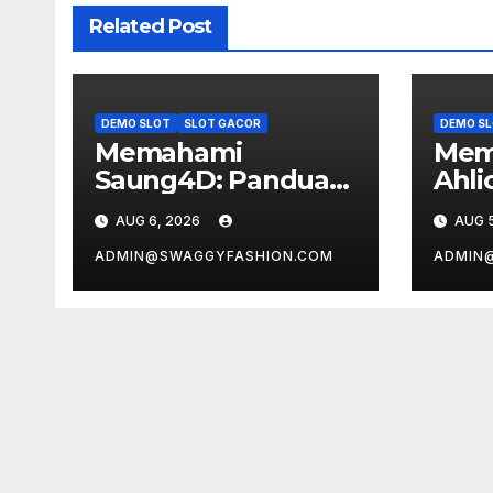
Related Post
DEMO SLOT
SLOT GACOR
DEMO S
Memahami
Mem
Saung4D: Panduan
Ahli
Utama Permainan
Pan
AUG 6, 2026
AUG 5
Online
Kom
ADMIN@SWAGGYFASHION.COM
ADMIN