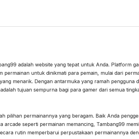
ang99 adalah website yang tepat untuk Anda. Platform g
 permainan untuk dinikmati para pemain, mulai dari perm
de yang menarik. Dengan antarmuka yang ramah pengguna 
alah tujuan sempurna bagi para gamer dari semua tingk
alah pilihan permainannya yang beragam. Baik Anda pengg
a arcade seperti permainan memancing, Tambang99 memil
a secara rutin memperbarui perpustakaan permainannya de