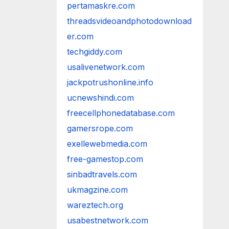
pertamaskre.com
threadsvideoandphotodownload
er.com
techgiddy.com
usalivenetwork.com
jackpotrushonline.info
ucnewshindi.com
freecellphonedatabase.com
gamersrope.com
exellewebmedia.com
free-gamestop.com
sinbadtravels.com
ukmagzine.com
wareztech.org
usabestnetwork.com