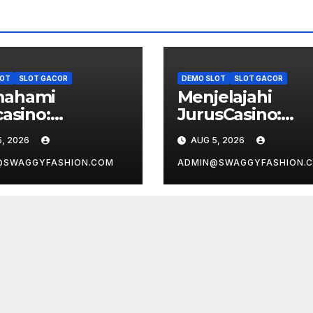
LOT
SLOT GACOR
DEMO SLOT
SLOT GACOR
ahami
Menjelajahi
casino:
JurusCasino:
duan
Tinjauan
, 2026
AUG 5, 2026
prehensif
Komprehensif
@SWAGGYFASHION.COM
ADMIN@SWAGGYFASHION.