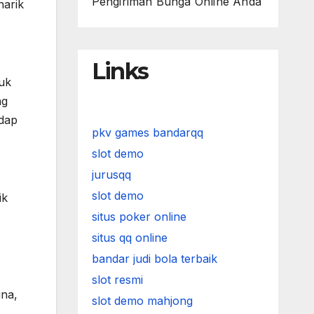
Pengiriman Bunga Online Anda
narik
Links
uk
ng
adap
pkv games bandarqq
slot demo
jurusqq
slot demo
ik
situs poker online
situs qq online
bandar judi bola terbaik
slot resmi
una,
slot demo mahjong