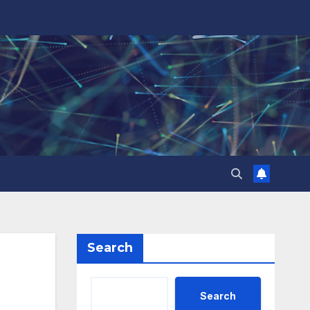
Search
Search