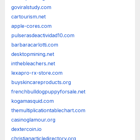
goviralstudy.com
cartourism.net
apple-cores.com
pulserasdeactividad10.com
barbaracarlotti.com
desktopmining.net
inthebleachers.net
lexapro-rx-store.com
buyskincareproducts.org
frenchbulldogpuppyforsale.net
kogamasquid.com
themultiplicationtablechart.com
casinoglamour.org
dextercoin.io
christianarticledirectory.org