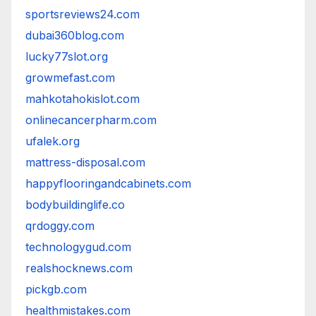
sportsreviews24.com
dubai360blog.com
lucky77slot.org
growmefast.com
mahkotahokislot.com
onlinecancerpharm.com
ufalek.org
mattress-disposal.com
happyflooringandcabinets.com
bodybuildinglife.co
qrdoggy.com
technologygud.com
realshocknews.com
pickgb.com
healthmistakes.com