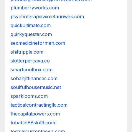
plumberryworks.com
psychoterapiawioletanowak.com
quickultimate.com
quirkyquester.com
sexmedicineformen.com
shiftripple.com
slotterpercaya.co
smartcoolbox.com
sohanjitfinances.com
soulfulhousemusic.net
sparklooms.com
tacticalcontractingllc.com
thecapitalpowers.com
tobabet88slot3.com
todayscurrentnews.com