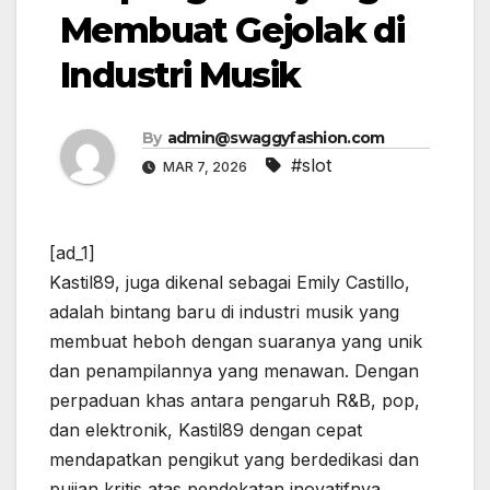
Membuat Gejolak di
Industri Musik
By
admin@swaggyfashion.com
#slot
MAR 7, 2026
[ad_1]
Kastil89, juga dikenal sebagai Emily Castillo,
adalah bintang baru di industri musik yang
membuat heboh dengan suaranya yang unik
dan penampilannya yang menawan. Dengan
perpaduan khas antara pengaruh R&B, pop,
dan elektronik, Kastil89 dengan cepat
mendapatkan pengikut yang berdedikasi dan
pujian kritis atas pendekatan inovatifnya