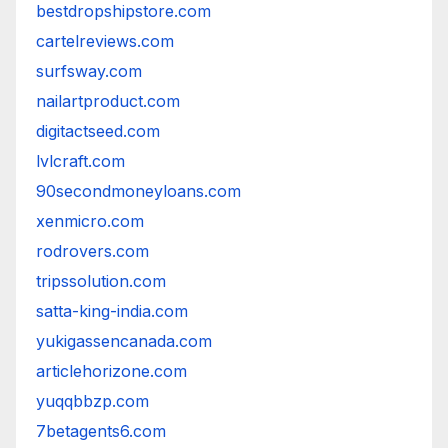
bestdropshipstore.com
cartelreviews.com
surfsway.com
nailartproduct.com
digitactseed.com
lvlcraft.com
90secondmoneyloans.com
xenmicro.com
rodrovers.com
tripssolution.com
satta-king-india.com
yukigassencanada.com
articlehorizone.com
yuqqbbzp.com
7betagents6.com