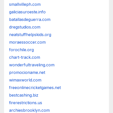
smallvilleph.com
galiciasuroeste.info
batallasdeguerra.com
dregstudios.com
neatstuffhelpskids.org
moraessoccer.com
forochile.org
chart-track.com
wonderfultraveling.com
promocioname.net
wimaxworld.com
freeonlinecricketgames.net
bestcashing.biz
firerestrictions.us
archiesbrooklyn.com