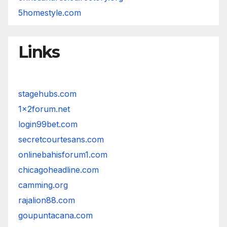
5homestyle.com
Links
stagehubs.com
1x2forum.net
login99bet.com
secretcourtesans.com
onlinebahisforum1.com
chicagoheadline.com
camming.org
rajalion88.com
goupuntacana.com