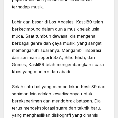
terhadap musik.
Lahir dan besar di Los Angeles, Kastil89 telah
berkecimpung dalam dunia musik sejak usia
muda. Saat tumbuh dewasa, dia mengenal
berbagai genre dan gaya musik, yang sangat
memengaruhi suaranya. Mengambil inspirasi
dari seniman seperti SZA, Billie Eilish, dan
Grimes, Kastil89 telah mengembangkan suara
khas yang modern dan abadi.
Salah satu hal yang membedakan Kastil89 dari
seniman lain adalah kesediaannya untuk
bereksperimen dan mendobrak batasan. Dia
terus mengeksplorasi suara dan teknik baru,
yang menghasilkan diskografi yang dinamis