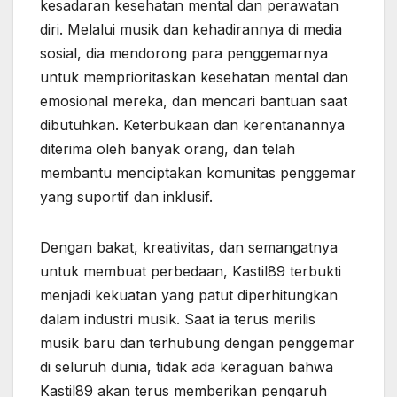
kesadaran kesehatan mental dan perawatan
diri. Melalui musik dan kehadirannya di media
sosial, dia mendorong para penggemarnya
untuk memprioritaskan kesehatan mental dan
emosional mereka, dan mencari bantuan saat
dibutuhkan. Keterbukaan dan kerentanannya
diterima oleh banyak orang, dan telah
membantu menciptakan komunitas penggemar
yang suportif dan inklusif.
Dengan bakat, kreativitas, dan semangatnya
untuk membuat perbedaan, Kastil89 terbukti
menjadi kekuatan yang patut diperhitungkan
dalam industri musik. Saat ia terus merilis
musik baru dan terhubung dengan penggemar
di seluruh dunia, tidak ada keraguan bahwa
Kastil89 akan terus memberikan pengaruh