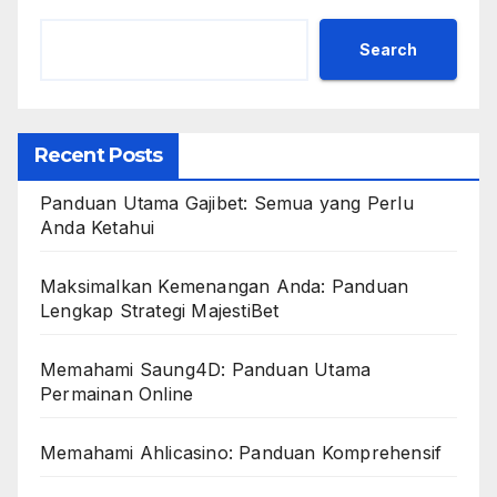
Search
Recent Posts
Panduan Utama Gajibet: Semua yang Perlu
Anda Ketahui
Maksimalkan Kemenangan Anda: Panduan
Lengkap Strategi MajestiBet
Memahami Saung4D: Panduan Utama
Permainan Online
Memahami Ahlicasino: Panduan Komprehensif