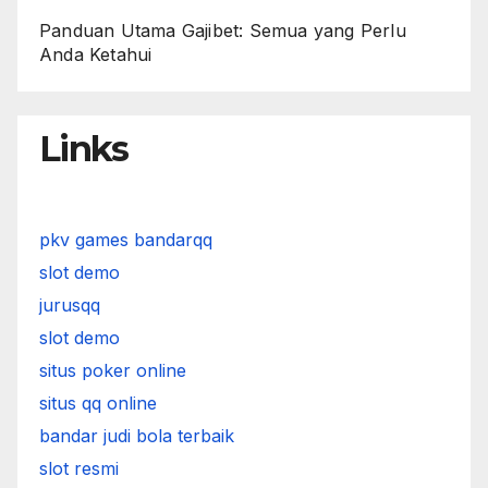
Panduan Utama Gajibet: Semua yang Perlu
Anda Ketahui
Links
pkv games bandarqq
slot demo
jurusqq
slot demo
situs poker online
situs qq online
bandar judi bola terbaik
slot resmi