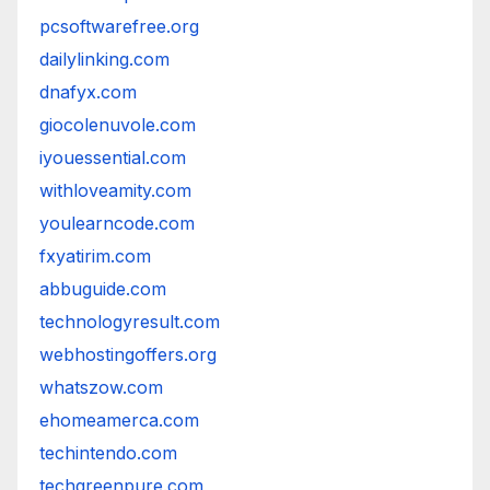
pcsoftwarefree.org
dailylinking.com
dnafyx.com
giocolenuvole.com
iyouessential.com
withloveamity.com
youlearncode.com
fxyatirim.com
abbuguide.com
technologyresult.com
webhostingoffers.org
whatszow.com
ehomeamerca.com
techintendo.com
techgreenpure.com