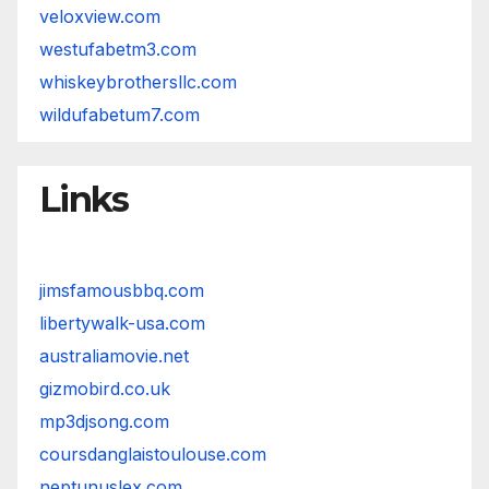
veloxview.com
westufabetm3.com
whiskeybrothersllc.com
wildufabetum7.com
Links
jimsfamousbbq.com
libertywalk-usa.com
australiamovie.net
gizmobird.co.uk
mp3djsong.com
coursdanglaistoulouse.com
neptunuslex.com