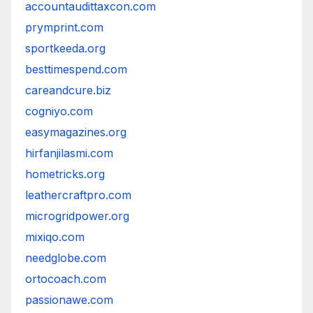
accountaudittaxcon.com
prymprint.com
sportkeeda.org
besttimespend.com
careandcure.biz
cogniyo.com
easymagazines.org
hirfanjilasmi.com
hometricks.org
leathercraftpro.com
microgridpower.org
mixiqo.com
needglobe.com
ortocoach.com
passionawe.com