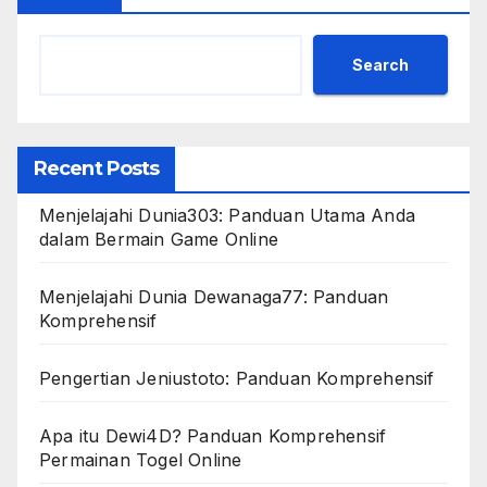
Search
Recent Posts
Menjelajahi Dunia303: Panduan Utama Anda
dalam Bermain Game Online
Menjelajahi Dunia Dewanaga77: Panduan
Komprehensif
Pengertian Jeniustoto: Panduan Komprehensif
Apa itu Dewi4D? Panduan Komprehensif
Permainan Togel Online