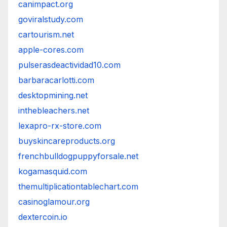
canimpact.org
goviralstudy.com
cartourism.net
apple-cores.com
pulserasdeactividad10.com
barbaracarlotti.com
desktopmining.net
inthebleachers.net
lexapro-rx-store.com
buyskincareproducts.org
frenchbulldogpuppyforsale.net
kogamasquid.com
themultiplicationtablechart.com
casinoglamour.org
dextercoin.io