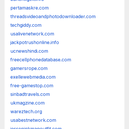
pertamaskre.com
threadsvideoandphotodownloader.com
techgiddy.com
usalivenetwork.com
jackpotrushonline.info
ucnewshindi.com
freecellphonedatabase.com
gamersrope.com
exellewebmedia.com
free-gamestop.com
sinbadtravels.com
ukmagzine.com
wareztech.org
usabestnetwork.com
jessepinkmanoutfit.com