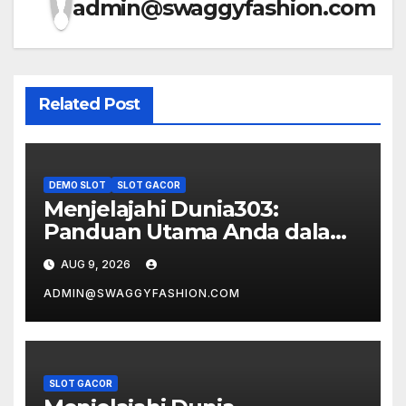
admin@swaggyfashion.com
Related Post
DEMO SLOT
SLOT GACOR
Menjelajahi Dunia303:
Panduan Utama Anda dalam
Bermain Game Online
AUG 9, 2026
ADMIN@SWAGGYFASHION.COM
SLOT GACOR