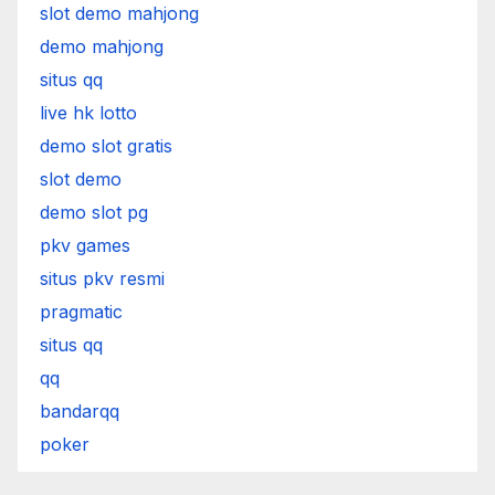
slot demo mahjong
demo mahjong
situs qq
live hk lotto
demo slot gratis
slot demo
demo slot pg
pkv games
situs pkv resmi
pragmatic
situs qq
qq
bandarqq
poker