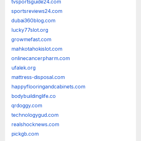
tvsportsguide24.com
sportsreviews24.com
dubai360blog.com
lucky77slot.org
growmefast.com
mahkotahokislot.com
onlinecancerpharm.com
ufalek.org
mattress-disposal.com
happyflooringandcabinets.com
bodybuildinglife.co
qrdoggy.com
technologygud.com
realshocknews.com
pickgb.com