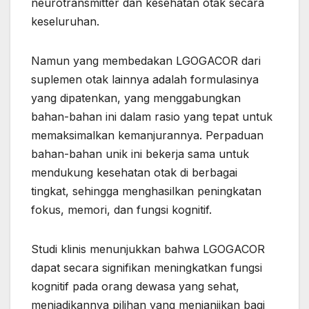
neurotransmitter dan kesehatan otak secara
keseluruhan.
Namun yang membedakan LGOGACOR dari
suplemen otak lainnya adalah formulasinya
yang dipatenkan, yang menggabungkan
bahan-bahan ini dalam rasio yang tepat untuk
memaksimalkan kemanjurannya. Perpaduan
bahan-bahan unik ini bekerja sama untuk
mendukung kesehatan otak di berbagai
tingkat, sehingga menghasilkan peningkatan
fokus, memori, dan fungsi kognitif.
Studi klinis menunjukkan bahwa LGOGACOR
dapat secara signifikan meningkatkan fungsi
kognitif pada orang dewasa yang sehat,
menjadikannya pilihan yang menjanjikan bagi