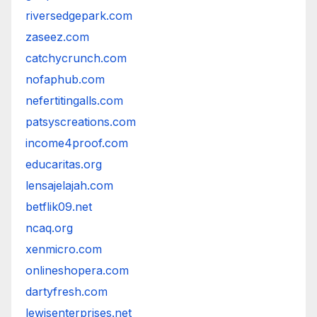
riversedgepark.com
zaseez.com
catchycrunch.com
nofaphub.com
nefertitingalls.com
patsyscreations.com
income4proof.com
educaritas.org
lensajelajah.com
betflik09.net
ncaq.org
xenmicro.com
onlineshopera.com
dartyfresh.com
lewisenterprises.net