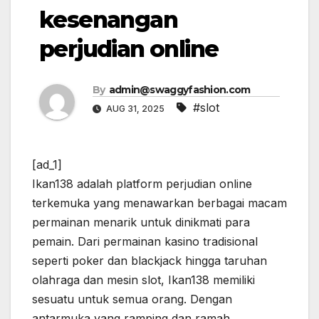
kesenangan
perjudian online
By
admin@swaggyfashion.com
#slot
AUG 31, 2025
[ad_1]
Ikan138 adalah platform perjudian online
terkemuka yang menawarkan berbagai macam
permainan menarik untuk dinikmati para
pemain. Dari permainan kasino tradisional
seperti poker dan blackjack hingga taruhan
olahraga dan mesin slot, Ikan138 memiliki
sesuatu untuk semua orang. Dengan
antarmuka yang ramping dan ramah