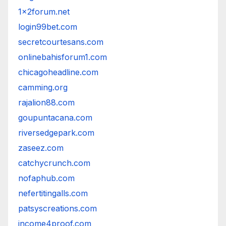
1x2forum.net
login99bet.com
secretcourtesans.com
onlinebahisforum1.com
chicagoheadline.com
camming.org
rajalion88.com
goupuntacana.com
riversedgepark.com
zaseez.com
catchycrunch.com
nofaphub.com
nefertitingalls.com
patsyscreations.com
income4proof.com