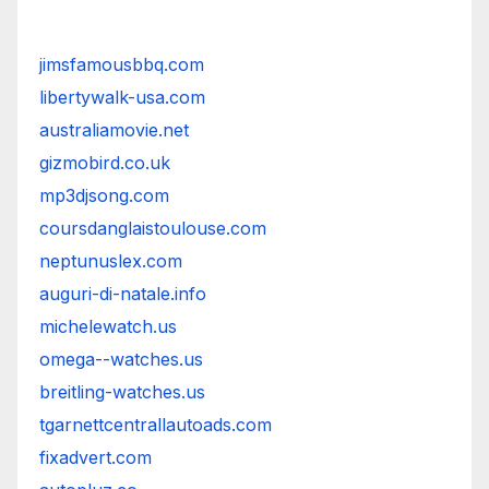
jimsfamousbbq.com
libertywalk-usa.com
australiamovie.net
gizmobird.co.uk
mp3djsong.com
coursdanglaistoulouse.com
neptunuslex.com
auguri-di-natale.info
michelewatch.us
omega--watches.us
breitling-watches.us
tgarnettcentrallautoads.com
fixadvert.com