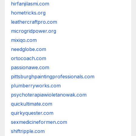
hirfanjilasmi.com
hometricks.org
leathercraftpro.com
microgridpower.org
mixiqo.com
needglobe.com
ortocoach.com
passionawe.com
pittsburghpaintingprofessionals.com
plumberryworks.com
psychoterapiawioletanowak.com
quickultimate.com
quirkyquester.com
sexmedicineformen.com
shiftripple.com