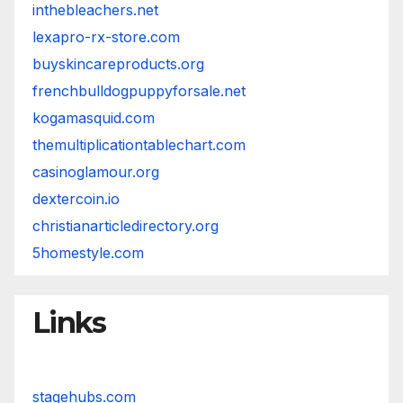
inthebleachers.net
lexapro-rx-store.com
buyskincareproducts.org
frenchbulldogpuppyforsale.net
kogamasquid.com
themultiplicationtablechart.com
casinoglamour.org
dextercoin.io
christianarticledirectory.org
5homestyle.com
Links
stagehubs.com