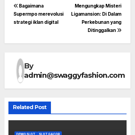
Post
Bagaimana
Mengungkap Misteri
Supermpo merevolusi
Ligamansion: Di Dalam
navigation
strategi iklan digital
Perkebunan yang
Ditinggalkan
By
admin@swaggyfashion.com
Related Post
DEMO SLOT
SLOT GACOR