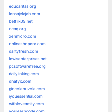
educaritas.org
lensajelajah.com
betflik09.net
ncaq.org
xenmicro.com
onlineshopera.com
dartyfresh.com
lewisenterprises.net
pcsoftwarefree.org
dailylinking.com
dnafyx.com
giocolenuvole.com
iyouessential.com
withloveamity.com
youlearncode.com