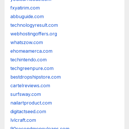
fxyatirim.com
abbuguide.com
technologyresult.com
webhostingoffers.org
whatszow.com
ehomeamerca.com
techintendo.com
techgreenpure.com
bestdropshipstore.com
cartelreviews.com
surfsway.com
nailartproduct.com
digitactseed.com
lvlcraft.com
90secondmoneyloans.com