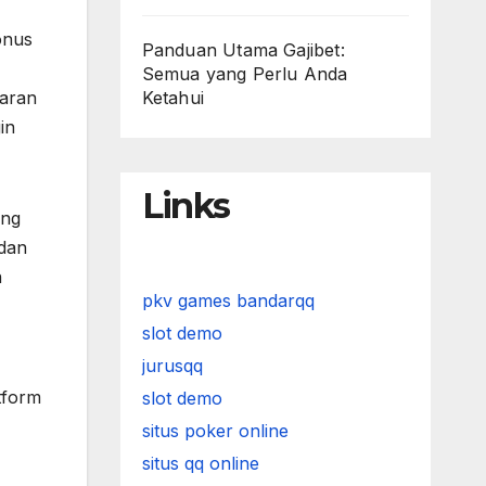
onus
Panduan Utama Gajibet:
Semua yang Perlu Anda
Ketahui
yaran
in
Links
ang
 dan
n
pkv games bandarqq
slot demo
jurusqq
tform
slot demo
situs poker online
situs qq online