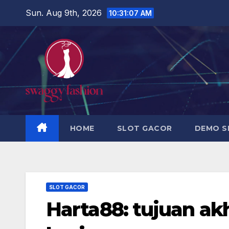
Skip
Sun. Aug 9th, 2026
10:31:08 AM
to
content
HOME
SLOT GACOR
DEMO S
SLOT GACOR
Harta88: tujuan ak