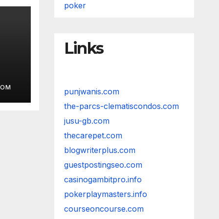
poker
Links
COM
punjwanis.com
the-parcs-clematiscondos.com
jusu-gb.com
thecarepet.com
blogwriterplus.com
guestpostingseo.com
casinogambitpro.info
pokerplaymasters.info
courseoncourse.com