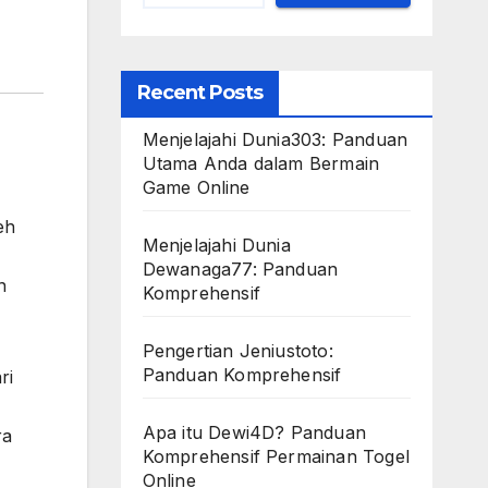
Recent Posts
Menjelajahi Dunia303: Panduan
Utama Anda dalam Bermain
Game Online
eh
Menjelajahi Dunia
Dewanaga77: Panduan
n
Komprehensif
Pengertian Jeniustoto:
Panduan Komprehensif
ri
Apa itu Dewi4D? Panduan
ra
Komprehensif Permainan Togel
Online