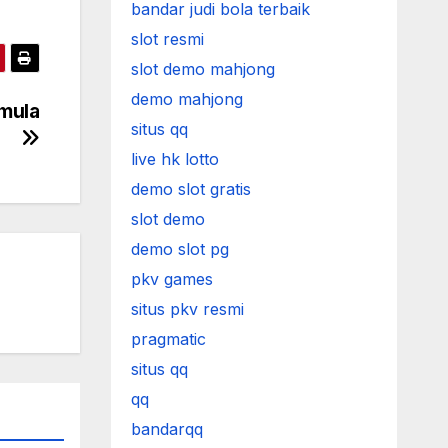
bandar judi bola terbaik
slot resmi
slot demo mahjong
demo mahjong
emula
situs qq
live hk lotto
demo slot gratis
slot demo
demo slot pg
pkv games
situs pkv resmi
pragmatic
situs qq
qq
bandarqq