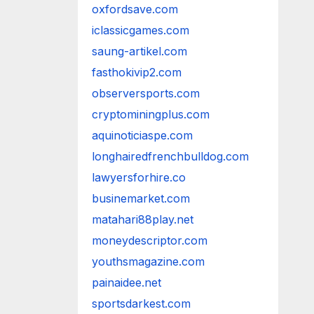
oxfordsave.com
iclassicgames.com
saung-artikel.com
fasthokivip2.com
observersports.com
cryptominingplus.com
aquinoticiaspe.com
longhairedfrenchbulldog.com
lawyersforhire.co
businemarket.com
matahari88play.net
moneydescriptor.com
youthsmagazine.com
painaidee.net
sportsdarkest.com