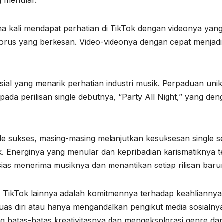
g menular.
ma kali mendapat perhatian di TikTok dengan videonya ya
rus yang berkesan. Video-videonya dengan cepat menjadi
al yang menarik perhatian industri musik. Perpaduan unik
a perilisan single debutnya, “Party All Night,” yang deng
single sukses, masing-masing melanjutkan kesuksesan singl
ik. Energinya yang menular dan kepribadian karismatiknya 
ias menerima musiknya dan menantikan setiap rilisan baru
TikTok lainnya adalah komitmennya terhadap keahliannya
puas diri atau hanya mengandalkan pengikut media sosial
 batas-batas kreativitasnya dan mengeksplorasi genre dan