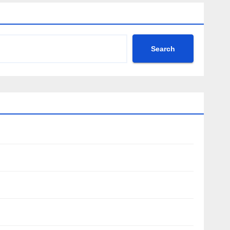
Search