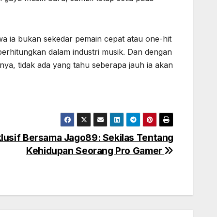
wa ia bukan sekedar pemain cepat atau one-hit
perhitungkan dalam industri musik. Dan dengan
ya, tidak ada yang tahu seberapa jauh ia akan
usif Bersama Jago89: Sekilas Tentang
Kehidupan Seorang Pro Gamer