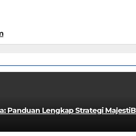
m
 Panduan Lengkap Strategi MajestiB