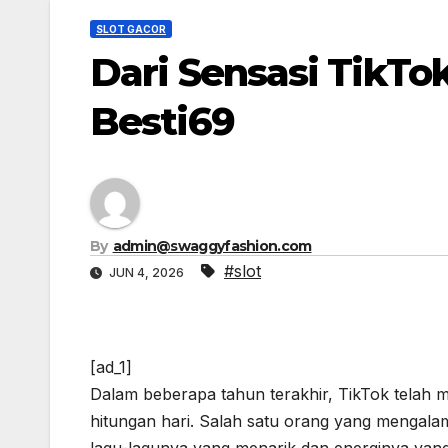
SLOT GACOR
Dari Sensasi TikT
Besti69
By
admin@swaggyfashion.com
#slot
JUN 4, 2026
[ad_1]
Dalam beberapa tahun terakhir, TikTok telah 
hitungan hari. Salah satu orang yang mengala