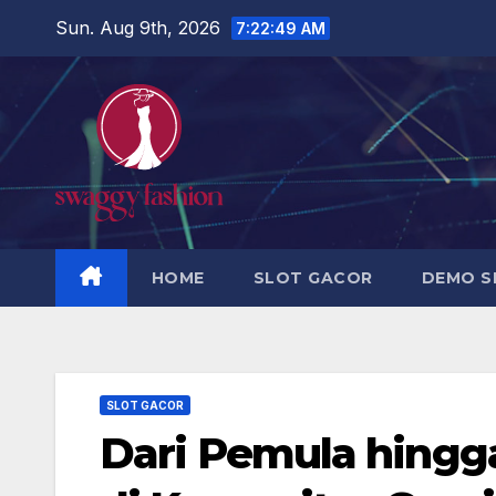
Skip
Sun. Aug 9th, 2026
7:22:50 AM
to
content
HOME
SLOT GACOR
DEMO S
SLOT GACOR
Dari Pemula hingg