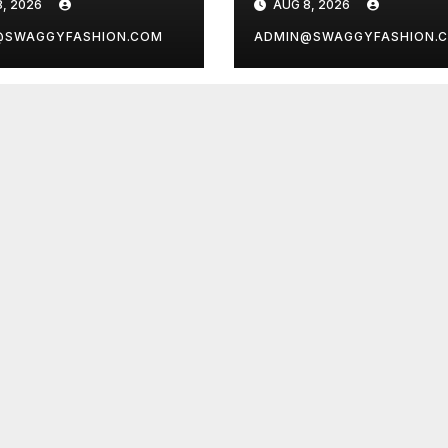
, 2026
AUG 8, 2026
prehensif
Komprehensif
@SWAGGYFASHION.COM
ADMIN@SWAGGYFASHION.