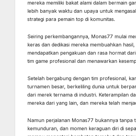
mereka memiliki bakat alami dalam bermain gam
lebih banyak waktu dan upaya untuk mengasah
strategi para pemain top di komunitas.
Seiring perkembangannya, Monas77 mulai mengi
keras dan dedikasi mereka membuahkan hasil,
mendapatkan pengakuan dan rasa hormat dari
tim game profesional dan menawarkan kesemp
Setelah bergabung dengan tim profesional, kar
turnamen besar, berkeliling dunia untuk berp
dari merek ternama di industri. Keterampilan
mereka dari yang lain, dan mereka telah menj
Namun perjalanan Monas77 bukannya tanpa ta
kemunduran, dan momen keraguan diri di sepa