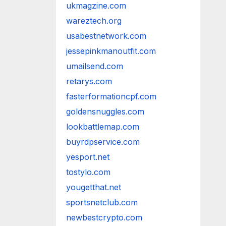
ukmagzine.com
wareztech.org
usabestnetwork.com
jessepinkmanoutfit.com
umailsend.com
retarys.com
fasterformationcpf.com
goldensnuggles.com
lookbattlemap.com
buyrdpservice.com
yesport.net
tostylo.com
yougetthat.net
sportsnetclub.com
newbestcrypto.com