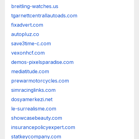
breitling-watches.us
tgarnettcentrallautoads.com
fixadvert.com
autopluz.co
save3time-c.com
vexonhcf.com
demos-pixelsparadise.com
mediatitude.com
prewarmotorcycles.com
simracinglinks.com
dosyamerkezi.net
le-surrealisme.com
showcasebeauty.com
insurancepolicyexpert.com
statkeycompany.com