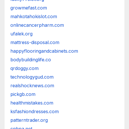
growmefast.com
mahkotahokislot.com
onlinecancerpharm.com
ufalek.org
mattress-disposal.com
happyflooringandcabinets.com
bodybuildinglife.co
qrdoggy.com
technologygud.com
realshocknews.com
pickgb.com
healthmistakes.com
ksfashiondresses.com
patterntrader.org
cnhpa.net