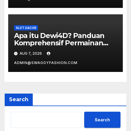
SLOT GACOR
Apa itu Dewi4D? Panduan
Komprehensif Permainan
Togel Online
AUG 7, 2026
ADMIN@SWAGGYFASHION.COM
Search
Search