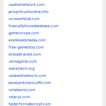
usalivenetwork.com
jackpotrushonline.info
ucnewshindi.com
freecellphonedatabase.com
gamersrope.com
exellewebmedia.com
free-gamestop.com
sinbadtravels.com
ukmagzine.com
wareztech.org
usabestnetwork.com
jessepinkmanoutfit.com
umailsend.com
retarys.com
fasterformationcpf.com