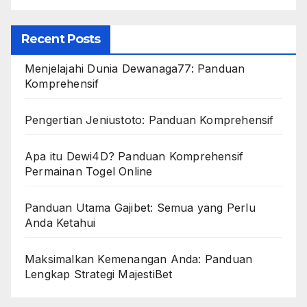
Recent Posts
Menjelajahi Dunia Dewanaga77: Panduan
Komprehensif
Pengertian Jeniustoto: Panduan Komprehensif
Apa itu Dewi4D? Panduan Komprehensif
Permainan Togel Online
Panduan Utama Gajibet: Semua yang Perlu
Anda Ketahui
Maksimalkan Kemenangan Anda: Panduan
Lengkap Strategi MajestiBet