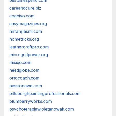
besttimespend.com
careandcure.biz
cogniyo.com
easymagazines.org
hirfanjilasmi.com
hometricks.org
leathercraftpro.com
microgridpower.org
mixiqo.com
needglobe.com
ortocoach.com
passionawe.com
pittsburghpaintingprofessionals.com
plumberryworks.com
psychoterapiawioletanowak.com