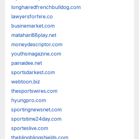
longhairedfrenchbulldog.com
lawyersforhire.co
businemarket.com
matahari88play.net
moneydescriptor.com
youthsmagazine.com
painaidee.net
sportsdarkest.com
webtoon.biz
thesportswires.com
hyungpro.com
sportingnewsnet.com
sportstime24day.com
sporteslive.com
theblingblingshields.com