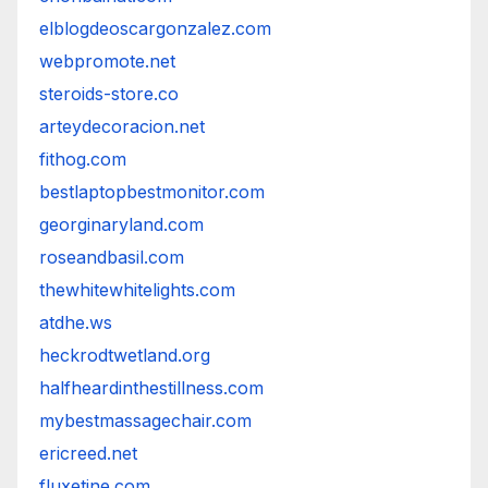
elblogdeoscargonzalez.com
webpromote.net
steroids-store.co
arteydecoracion.net
fithog.com
bestlaptopbestmonitor.com
georginaryland.com
roseandbasil.com
thewhitewhitelights.com
atdhe.ws
heckrodtwetland.org
halfheardinthestillness.com
mybestmassagechair.com
ericreed.net
fluxetine.com