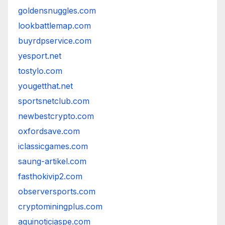
goldensnuggles.com
lookbattlemap.com
buyrdpservice.com
yesport.net
tostylo.com
yougetthat.net
sportsnetclub.com
newbestcrypto.com
oxfordsave.com
iclassicgames.com
saung-artikel.com
fasthokivip2.com
observersports.com
cryptominingplus.com
aquinoticiaspe.com