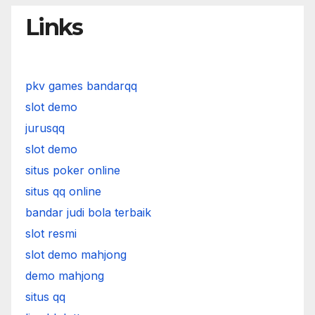
Links
pkv games bandarqq
slot demo
jurusqq
slot demo
situs poker online
situs qq online
bandar judi bola terbaik
slot resmi
slot demo mahjong
demo mahjong
situs qq