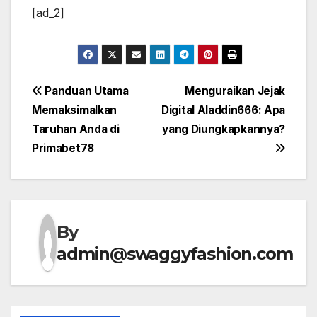
[ad_2]
Post
Panduan Utama
Menguraikan Jejak
Memaksimalkan
Digital Aladdin666: Apa
navigation
Taruhan Anda di
yang Diungkapkannya?
Primabet78
By
admin@swaggyfashion.com