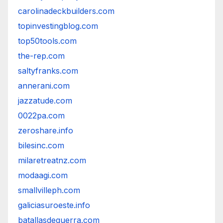
carolinadeckbuilders.com
topinvestingblog.com
top50tools.com
the-rep.com
saltyfranks.com
annerani.com
jazzatude.com
0022pa.com
zeroshare.info
bilesinc.com
milaretreatnz.com
modaagi.com
smallvilleph.com
galiciasuroeste.info
batallasdeguerra.com