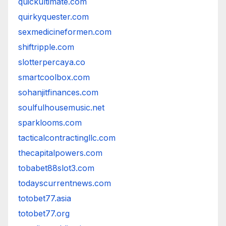
quickultimate.com
quirkyquester.com
sexmedicineformen.com
shiftripple.com
slotterpercaya.co
smartcoolbox.com
sohanjitfinances.com
soulfulhousemusic.net
sparklooms.com
tacticalcontractingllc.com
thecapitalpowers.com
tobabet88slot3.com
todayscurrentnews.com
totobet77.asia
totobet77.org