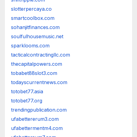
slotterpercaya.co
smartcoolbox.com
sohanjitfinances.com
soulfulhousemusic.net
sparklooms.com
tacticalcontractingllc.com
thecapitalpowers.com
tobabet88slot3.com
todayscurrentnews.com
totobet77.asia
totobet77.org
trendingpublication.com
ufabettererum3.com
ufabettermentm4.com