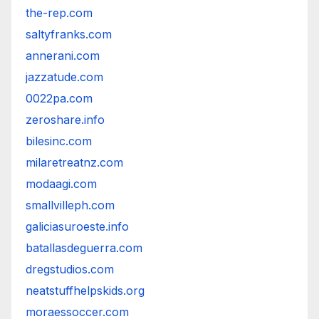
the-rep.com
saltyfranks.com
annerani.com
jazzatude.com
0022pa.com
zeroshare.info
bilesinc.com
milaretreatnz.com
modaagi.com
smallvilleph.com
galiciasuroeste.info
batallasdeguerra.com
dregstudios.com
neatstuffhelpskids.org
moraessoccer.com