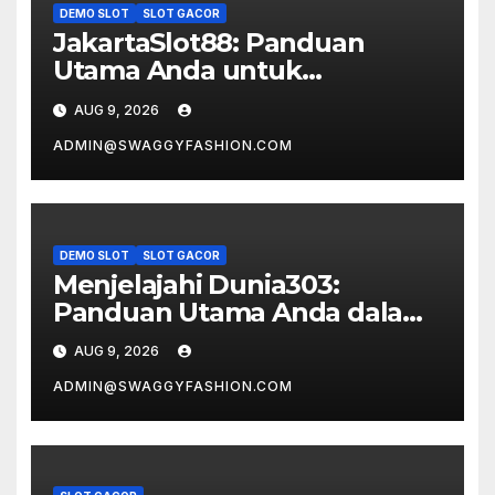
DEMO SLOT
SLOT GACOR
JakartaSlot88: Panduan
Utama Anda untuk
Permainan Slot Online
AUG 9, 2026
ADMIN@SWAGGYFASHION.COM
DEMO SLOT
SLOT GACOR
Menjelajahi Dunia303:
Panduan Utama Anda dalam
Bermain Game Online
AUG 9, 2026
ADMIN@SWAGGYFASHION.COM