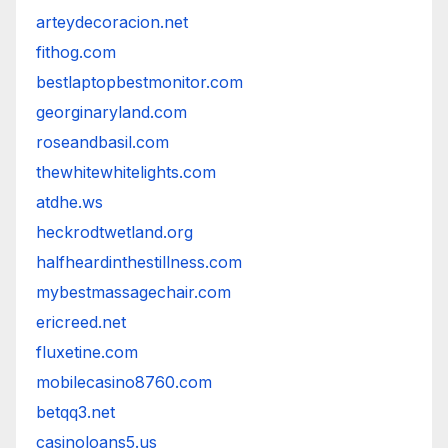
arteydecoracion.net
fithog.com
bestlaptopbestmonitor.com
georginaryland.com
roseandbasil.com
thewhitewhitelights.com
atdhe.ws
heckrodtwetland.org
halfheardinthestillness.com
mybestmassagechair.com
ericreed.net
fluxetine.com
mobilecasino8760.com
betqq3.net
casinoloans5.us