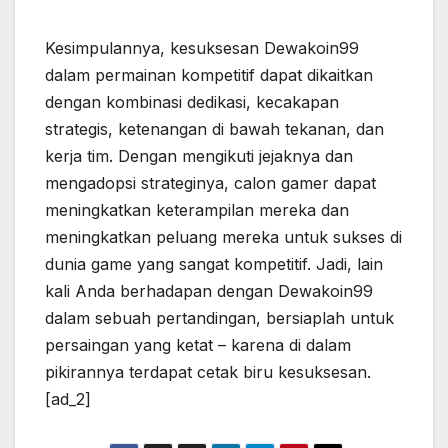
Kesimpulannya, kesuksesan Dewakoin99
dalam permainan kompetitif dapat dikaitkan
dengan kombinasi dedikasi, kecakapan
strategis, ketenangan di bawah tekanan, dan
kerja tim. Dengan mengikuti jejaknya dan
mengadopsi strateginya, calon gamer dapat
meningkatkan keterampilan mereka dan
meningkatkan peluang mereka untuk sukses di
dunia game yang sangat kompetitif. Jadi, lain
kali Anda berhadapan dengan Dewakoin99
dalam sebuah pertandingan, bersiaplah untuk
persaingan yang ketat – karena di dalam
pikirannya terdapat cetak biru kesuksesan.
[ad_2]