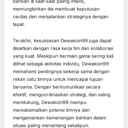
bahkan di saat-saat paling intens,
memungkinkan dia membuat keputusan
cerdas dan menjalankan strateginya dengan
tepat.
Terakhir, kesuksesan Dewakoin99 juga dapat
dikaitkan dengan rasa kerja tim dan kolaborasi
yang kuat. Meskipun bermain game sering kali
dilihat sebagai aktivitas individu, Dewakoin99
memahami pentingnya bekerja sama dengan
rekan satu timnya untuk mencapai tujuan
bersama. Dengan berkomunikasi secara
efektif, mengoordinasikan strategi, dan saling
mendukung, Dewakoin99 mampu
memaksimalkan potensi timnya dan
mengamankan kemenangan bahkan dalam
situasi paling menantang sekalipun.