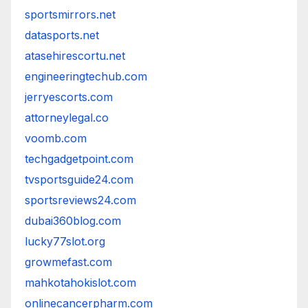
sportsmirrors.net
datasports.net
atasehirescortu.net
engineeringtechub.com
jerryescorts.com
attorneylegal.co
voomb.com
techgadgetpoint.com
tvsportsguide24.com
sportsreviews24.com
dubai360blog.com
lucky77slot.org
growmefast.com
mahkotahokislot.com
onlinecancerpharm.com