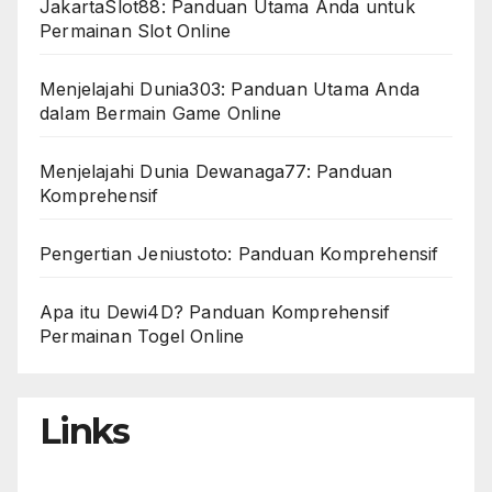
JakartaSlot88: Panduan Utama Anda untuk
Permainan Slot Online
Menjelajahi Dunia303: Panduan Utama Anda
dalam Bermain Game Online
Menjelajahi Dunia Dewanaga77: Panduan
Komprehensif
Pengertian Jeniustoto: Panduan Komprehensif
Apa itu Dewi4D? Panduan Komprehensif
Permainan Togel Online
Links