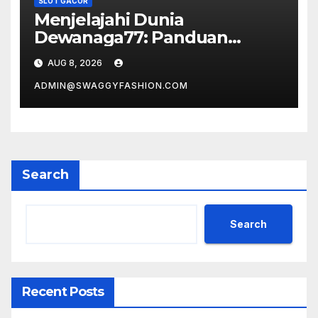
SLOT GACOR
Menjelajahi Dunia
Dewanaga77: Panduan
Komprehensif
AUG 8, 2026
ADMIN@SWAGGYFASHION.COM
Search
Search
Recent Posts