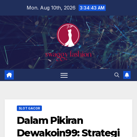
Skip
Mon. Aug 10th, 2026
3:34:44 AM
to
content
SLOT GACOR
Dalam Pikiran
Dewakoin99: Strategi