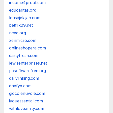
income4proof.com
educaritas.org
lensajelajah.com
betflik09.net
ncaq.org
xenmicro.com
onlineshopera.com
dartyfresh.com
lewisenterprises.net
pcsoftwarefree.org
dailylinking.com
dnafyx.com
giocolenuvole.com
iyouessential.com
withloveamity.com