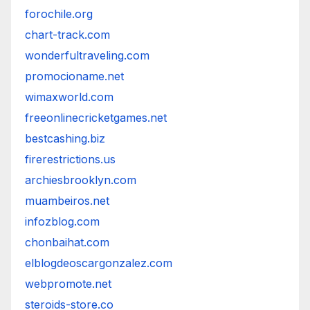
forochile.org
chart-track.com
wonderfultraveling.com
promocioname.net
wimaxworld.com
freeonlinecricketgames.net
bestcashing.biz
firerestrictions.us
archiesbrooklyn.com
muambeiros.net
infozblog.com
chonbaihat.com
elblogdeoscargonzalez.com
webpromote.net
steroids-store.co