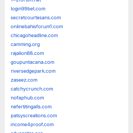
login99bet.com
secretcourtesans.com
onlinebahisforum1.com
chicagoheadline.com
camming.org
rajalion88.com
goupuntacana.com
riversedgepark.com
zaseez.com
catchycrunch.com
nofaphub.com
nefertitingalls.com
patsyscreations.com
income4proof.com