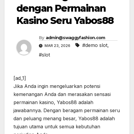
dengan Permainan
Kasino Seru Yabos88
By
admin@swaggyfashion.com
#demo slot
,
MAR 23, 2026
#slot
[ad_1]
Jika Anda ingin mengeluarkan potensi
kemenangan Anda dan merasakan sensasi
permainan kasino, Yabos88 adalah
jawabannya. Dengan beragam permainan seru
dan peluang menang besar, Yabos88 adalah
tujuan utama untuk semua kebutuhan