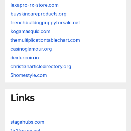
lexapro-rx-store.com
buyskincareproducts.org
frenchbulldogpuppyforsale.net
kogamasquid.com
themultiplicationtablechart.com
casinoglamour.org
dextercoin.io
christianarticledirectory.org
5homestyle.com
Links
stagehubs.com
1x2forum.net