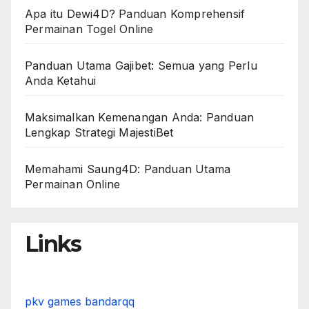
Apa itu Dewi4D? Panduan Komprehensif
Permainan Togel Online
Panduan Utama Gajibet: Semua yang Perlu
Anda Ketahui
Maksimalkan Kemenangan Anda: Panduan
Lengkap Strategi MajestiBet
Memahami Saung4D: Panduan Utama
Permainan Online
Links
pkv games bandarqq