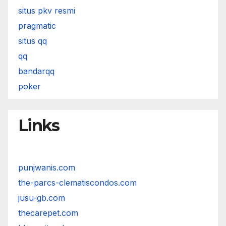
situs pkv resmi
pragmatic
situs qq
qq
bandarqq
poker
Links
punjwanis.com
the-parcs-clematiscondos.com
jusu-gb.com
thecarepet.com