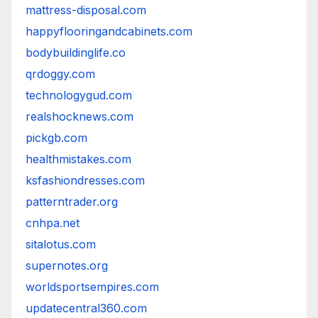
mattress-disposal.com
happyflooringandcabinets.com
bodybuildinglife.co
qrdoggy.com
technologygud.com
realshocknews.com
pickgb.com
healthmistakes.com
ksfashiondresses.com
patterntrader.org
cnhpa.net
sitalotus.com
supernotes.org
worldsportsempires.com
updatecentral360.com