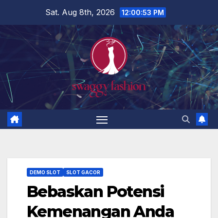
Skip
Sat. Aug 8th, 2026
12:00:54 PM
to
content
DEMO SLOT
SLOT GACOR
Bebaskan Potensi
Kemenangan Anda