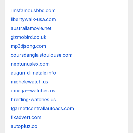
jimsfamousbbq.com
libertywalk-usa.com
australiamovie.net
gizmobird.co.uk
mp3djsong.com
coursdanglaistoulouse.com
neptunuslex.com
auguri-di-natale.info
michelewatch.us
omega--watches.us
breitling-watches.us
tgarnettcentrallautoads.com
fixadvert.com
autopluz.co