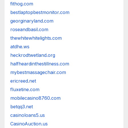
fithog.com
bestlaptopbestmonitor.com
georginaryland.com
roseandbasil.com
thewhitewhitelights.com
atdhe.ws
heckrodtwetland.org
halfheardinthestillness.com
mybestmassagechair.com
ericreed.net
fluxetine.com
mobilecasino8760.com
betqq3.net
casinoloans5.us
CasinoAuction.us