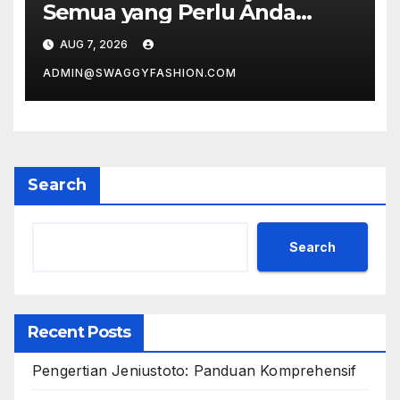
Semua yang Perlu Anda
Ketahui
AUG 7, 2026
ADMIN@SWAGGYFASHION.COM
Search
Search
Recent Posts
Pengertian Jeniustoto: Panduan Komprehensif