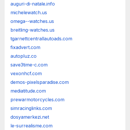
auguri-di-natale.info
michelewatch.us
omega--watches.us
breitling-watches.us
tgarnettcentrallautoads.com
fixadvert.com
autopluz.co
save3time-c.com
vexonhcf.com
demos-pixelsparadise.com
mediatitude.com
prewarmotorcycles.com
simracinglinks.com
dosyamerkezi.net
le-surrealisme.com