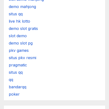
demo mahjong
situs qq
live hk lotto
demo slot gratis
slot demo
demo slot pg
pkv games
situs pkv resmi
pragmatic
situs qq
qq
bandarqq
poker