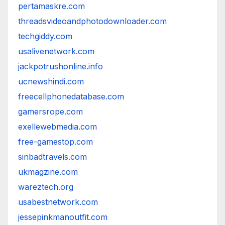
pertamaskre.com
threadsvideoandphotodownloader.com
techgiddy.com
usalivenetwork.com
jackpotrushonline.info
ucnewshindi.com
freecellphonedatabase.com
gamersrope.com
exellewebmedia.com
free-gamestop.com
sinbadtravels.com
ukmagzine.com
wareztech.org
usabestnetwork.com
jessepinkmanoutfit.com