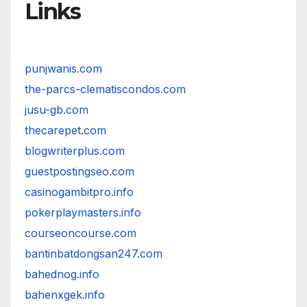
Links
punjwanis.com
the-parcs-clematiscondos.com
jusu-gb.com
thecarepet.com
blogwriterplus.com
guestpostingseo.com
casinogambitpro.info
pokerplaymasters.info
courseoncourse.com
bantinbatdongsan247.com
bahednog.info
bahenxgek.info