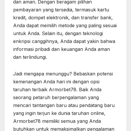
dan aman. Dengan beragam pilihan
pembayaran yang tersedia, termasuk kartu
kredit, dompet elektronik, dan transfer bank,
Anda dapat memilih metode yang paling sesuai
untuk Anda. Selain itu, dengan teknologi
enkripsi canggihnya, Anda dapat yakin bahwa
informasi pribadi dan keuangan Anda aman
dan terlindungi.
Jadi mengapa menunggu? Bebaskan potensi
kemenangan Anda hari ini dengan opsi
taruhan terbaik Armorbet78. Baik Anda
seorang petaruh berpengalaman yang
mencari tantangan baru atau pendatang baru
yang ingin terjun ke dunia taruhan online,
Armorbet78 memiliki semua yang Anda
butuhkan untuk memaksimalkan pengalaman