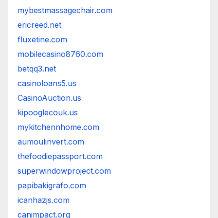
mybestmassagechair.com
ericreed.net
fluxetine.com
mobilecasino8760.com
betqq3.net
casinoloans5.us
CasinoAuction.us
kipooglecouk.us
mykitchennhome.com
aumoulinvert.com
thefoodiepassport.com
superwindowproject.com
papibakigrafo.com
icanhazjs.com
canimpact.org