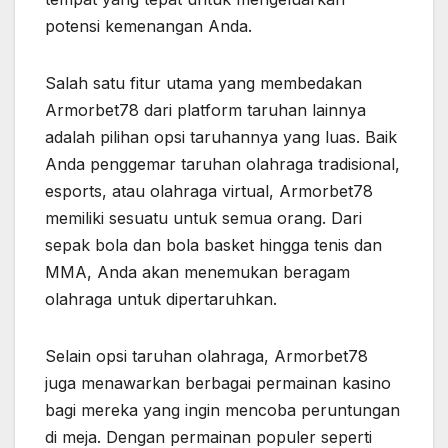
potensi kemenangan Anda.
Salah satu fitur utama yang membedakan
Armorbet78 dari platform taruhan lainnya
adalah pilihan opsi taruhannya yang luas. Baik
Anda penggemar taruhan olahraga tradisional,
esports, atau olahraga virtual, Armorbet78
memiliki sesuatu untuk semua orang. Dari
sepak bola dan bola basket hingga tenis dan
MMA, Anda akan menemukan beragam
olahraga untuk dipertaruhkan.
Selain opsi taruhan olahraga, Armorbet78
juga menawarkan berbagai permainan kasino
bagi mereka yang ingin mencoba peruntungan
di meja. Dengan permainan populer seperti