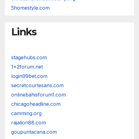
5homestyle.com
Links
stagehubs.com
1x2forum.net
login99bet.com
secretcourtesans.com
onlinebahisforum1.com
chicagoheadline.com
camming.org
rajalion88.com
goupuntacana.com